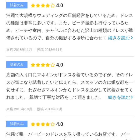
4.0
試着のみ
沖縄で大規模なウェディングの店舗経営をしているため、ドレス
の種類は非常に多いです。また、ビーチ撮影も行なっているた
め、ビーチや室内、チャペルに合わせた沢山の種類のドレスが準
備されているので、自分の撮影する場所に合わせて選ぶことがで
続きを読む
きるのも安心です。
来店
2018年11月
投稿
2018年11月
4.0
試着のみ
店舗の入り口にマネキンがドレスを着ているのですが、そのドレ
スが気になり試着したいと伝えたら、スタッフの方は嫌な顔を一
切せずに、わざわざマネキンからドレスを脱がして試着させてく
れました。 親切で丁寧な対応をして頂きました。
続きを読む
来店
2016年10月
投稿
2017年03月
4.0
試着のみ
沖縄で唯一バービーのドレスを取り扱っているお店です。 バー