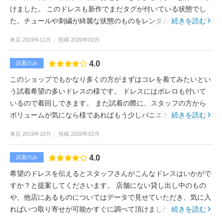
けました。 このドレスも新作でまだタグが付いている状態でし
た。チュールや刺繍が綺麗な状態のものをレンタルされたい方
続きを読む
は、新作試着を狙って行くと良いかもしれません。
来店
2019年11月
投稿
2020年02月
4.0
試着のみ
このショップでもかなり多くの方がまずはコレを着てみたいとい
う試着希望の多いドレスの様です。 ドレスにはボレロも付いて
いるので着回しできます。 また試着の際に、スタッフの方から
ボリュームが気になら様であればもう少しパニエを小さくする事
続きを読む
も出来ますよ等とアドバイスも頂けました。
来店
2019年10月
投稿
2020年02月
4.0
試着のみ
希望のドレスを伝えるとスタッフさんがこんなドレスはいかがで
すか？と提案してくださいます。 店舗にない貸し出し中のもの
や、他店にあるものについてはデータで見せていただき、気に入
ればいつ取り寄せが可能かすぐに調べて頂けました。
続きを読む