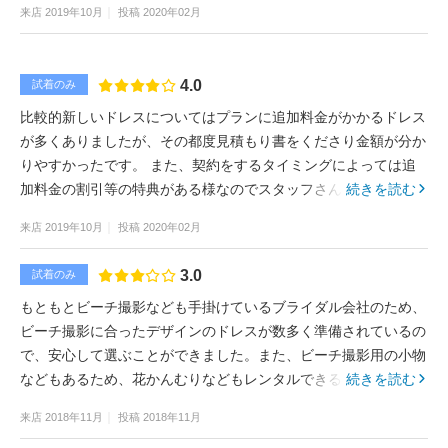
来店
2019年10月
投稿
2020年02月
4.0
試着のみ
比較的新しいドレスについてはプランに追加料金がかかるドレス
が多くありましたが、その都度見積もり書をくださり金額が分か
りやすかったです。 また、契約をするタイミングによっては追
加料金の割引等の特典がある様なのでスタッフさんによく相談さ
続きを読む
れると良いと思いました。
来店
2019年10月
投稿
2020年02月
3.0
試着のみ
もともとビーチ撮影なども手掛けているブライダル会社のため、
ビーチ撮影に合ったデザインのドレスが数多く準備されているの
で、安心して選ぶことができました。また、ビーチ撮影用の小物
などもあるため、花かんむりなどもレンタルできるので、良かっ
続きを読む
たです。
来店
2018年11月
投稿
2018年11月