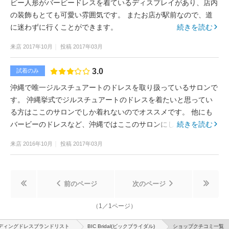
ビー人形がバービードレスを着ているディスプレイがあり、店内
の装飾もとても可愛い雰囲気です。 またお店が駅前なので、道
に迷わずに行くことができます。
続きを読む
来店
2017年10月
投稿
2017年03月
3.0
試着のみ
沖縄で唯一ジルスチュアートのドレスを取り扱っているサロンで
す。 沖縄挙式でジルスチュアートのドレスを着たいと思ってい
る方はここのサロンでしか着れないのでオススメです。 他にも
バービーのドレスなど、沖縄ではここのサロンにしかないブラン
続きを読む
ドのドレスがいっぱいあります。
来店
2016年10月
投稿
2017年03月
前のページ
次のページ
（
1
／
1
ページ）
ディングドレスブランドリスト
BIC Bridal(ビックブライダル)
ショップクチコミ一覧