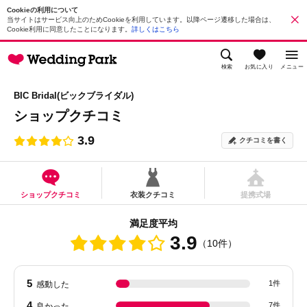
Cookieの利用について
当サイトはサービス向上のためCookieを利用しています。以降ページ遷移した場合は、
Cookie利用に同意したことになります。
詳しくはこちら
検索
お気に入り
メニュー
BIC Bridal(ビックブライダル)
ショップクチコミ
3.9
クチコミを書く
ショップクチコミ
衣装クチコミ
提携式場
満足度平均
3.9
（10件）
5
1件
感動した
4
7件
良かった