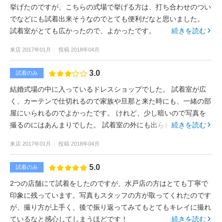
挙げたのですが、こちらの式場で挙げる方は、打ち合わせのつい
でなどにも試着出来そうなのでとても便利だなと思いました。
試着室がとても広かったので、よかったです。
続きを読む
来店
2017年01月
投稿
2018年04月
3.0
試着のみ
結婚式場の中に入っているドレスショップでした。 試着室が広
く、カーテンで仕切れるので家族や旦那と来た時にも、一緒の部
屋にいられるのでよかったです。 けれど、少し暗いので写真を
撮るのにはあんまりでした。 試着室の外にも出られたので、出
続きを読む
て撮影した方がいいです。
来店
2017年01月
投稿
2018年04月
5.0
試着のみ
2つの店舗にて試着をしたのですが、水戸店の方はとても丁寧で
印象に残っています。写真もスタッフの方が取ってくれたのです
が、撮り方が上手く、後で振り返ってみてもとてもキレイに撮れ
ているなと感心してしまうほどです！
続きを読む