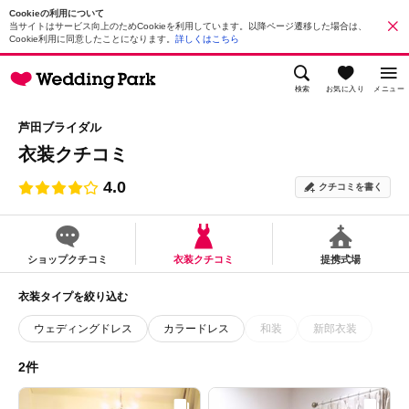
Cookieの利用について
当サイトはサービス向上のためCookieを利用しています。以降ページ遷移した場合は、
Cookie利用に同意したことになります。
詳しくはこちら
検索
お気に入り
メニュー
芦田ブライダル
衣装クチコミ
4.0
クチコミを書く
ショップクチコミ
衣装クチコミ
提携式場
衣装タイプを絞り込む
ウェディングドレス
カラードレス
和装
新郎衣装
2件