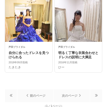
芦田ブライダル
芦田ブライダル
自分に合ったドレスを見つ
明るく丁寧な衣装合わせと
けられる
ドレスの説明に大満足
2018年09月投稿
2016年11月投稿
たきたき
ひー
前のページ
次のページ
（
1
／
1
ページ）