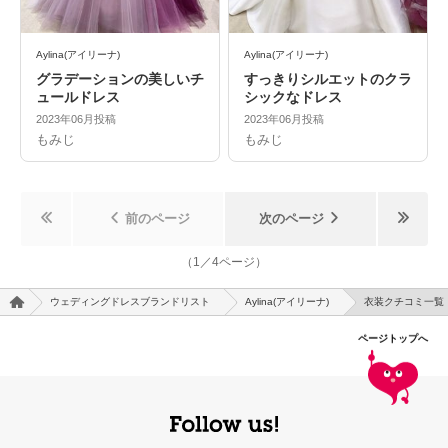
Aylina(アイリーナ)
Aylina(アイリーナ)
グラデーションの美しいチ
すっきりシルエットのクラ
ュールドレス
シックなドレス
2023年06月投稿
2023年06月投稿
もみじ
もみじ
前のページ
次のページ
（
1
／
4
ページ）
ウェディングドレスブランドリスト
Aylina(アイリーナ)
衣装クチコミ一覧
ページトップへ