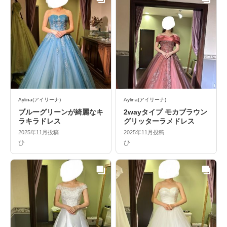
Aylina(アイリーナ)
Aylina(アイリーナ)
ブルーグリーンが綺麗なキ
2wayタイプ モカブラウン
ラキラドレス
グリッターラメドレス
2025年11月投稿
2025年11月投稿
ひ
ひ