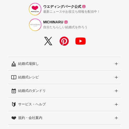
ウエディングパーク公式
最新ニュースやお役立ち情報を配信中！
MICHINARU
自分たちらしい結婚式を作ろう
結婚式場探し
結婚式レシピ
エリアから探す
結婚式のダンドリ
こだわりから探す
結婚式準備レポート『ハナレポ』
サービス・ヘルプ
雰囲気から探す
結婚式当日の動画『ムビレポ』
結婚準備ガイド
規約・会社案内
見積りから探す
Wedding Park Magazine
サイトコンセプト