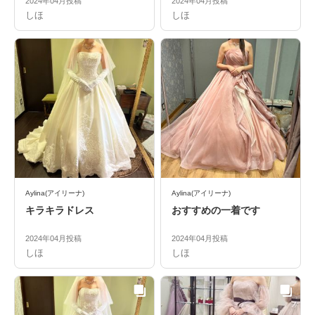
2024年04月投稿
2024年04月投稿
しほ
しほ
Aylina(アイリーナ)
Aylina(アイリーナ)
キラキラドレス
おすすめの一着です
2024年04月投稿
2024年04月投稿
しほ
しほ