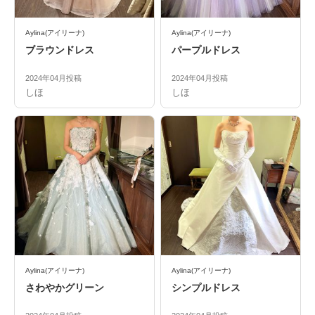
Aylina(アイリーナ)
Aylina(アイリーナ)
ブラウンドレス
パープルドレス
2024年04月投稿
2024年04月投稿
しほ
しほ
Aylina(アイリーナ)
Aylina(アイリーナ)
さわやかグリーン
シンプルドレス