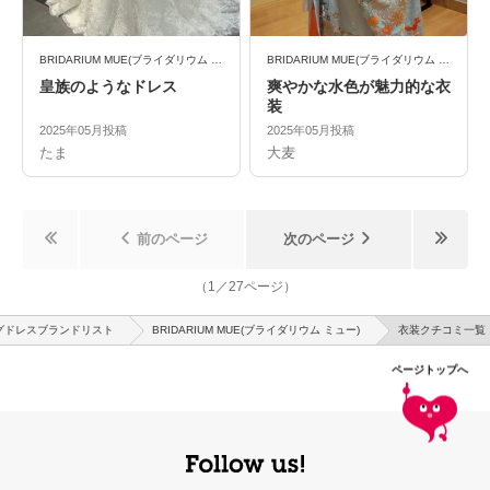
BRIDARIUM MUE(ブライダリウム ミュー)
BRIDARIUM MUE(ブライダリウム ミュー)
皇族のようなドレス
爽やかな水色が魅力的な衣
装
2025年05月投稿
2025年05月投稿
たま
大麦
前のページ
次のページ
（
1
／
27
ページ）
グドレスブランドリスト
BRIDARIUM MUE(ブライダリウム ミュー)
衣装クチコミ一覧
ページトップへ