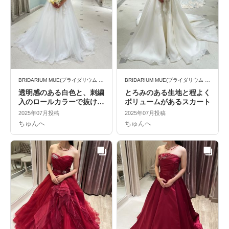
BRIDARIUM MUE(ブライダリウム ミュー)
BRIDARIUM MUE(ブライダリウム ミュー)
透明感のある白色と、刺繍
とろみのある生地と程よく
入のロールカラーで抜け感
ボリュームがあるスカート
を
2025年07月投稿
2025年07月投稿
ちゅんへ
ちゅんへ