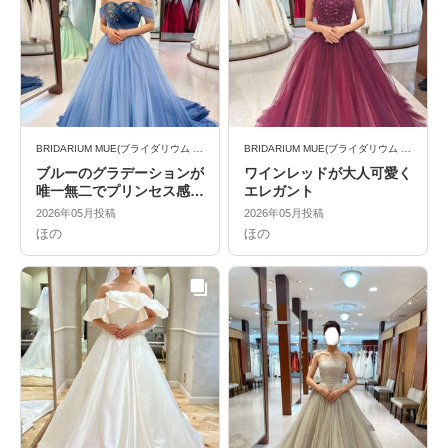
BRIDARIUM MUE(ブライダリウム ミュー)
BRIDARIUM MUE(ブライダリウム ミュー)
ブルーのグラデーションが
ワインレッドが大人可愛く
唯一無二でプリンセス感満
エレガント
載
2026年05月投稿
2026年05月投稿
ほの
ほの