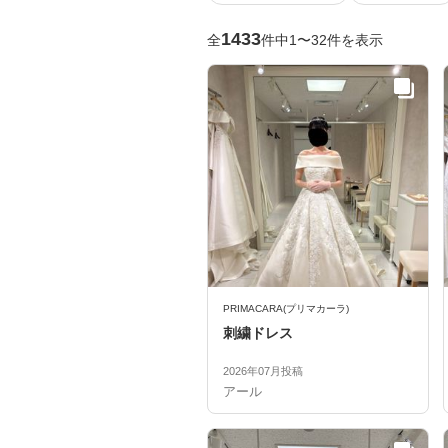
1433
全
件中1〜32件を表示
PRIMACARA(プリマカーラ)
刺繍ドレス
2026年07月投稿
アール