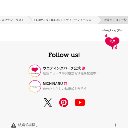
レスブランドリスト
FLOWERY FIELDS（フラワリーフィールズ）
衣装クチコミ一覧
ページトップへ
ウエディングパーク公式
最新ニュースやお役立ち情報を配信中！
MICHINARU
自分たちらしい結婚式を作ろう
結婚式場探し