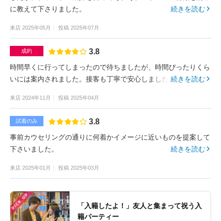
に教えて下さりました。
続きを読む
来店
2025年05月
投稿
2025年07月
3.8
成約
時間早くに行ってしまったので待ちましたが、時間ぴったりくら
いには案内されました。接客も丁寧で安心しました。
続きを読む
来店
2024年11月
投稿
2025年04月
3.8
試着のみ
事前カウセリングの通りに何着かイメージに近いものを提案して
下さいました。
続きを読む
来店
2025年01月
投稿
2025年03月
PICK UP
「入籍したよ！」友人と集まって祝う入
籍パーティー