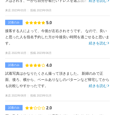
メはされず、一から自分が着たいドレスを選ぶ流れになりまし
続きを読む
た。時間も限られており、ロールカラーのドレスは探せず、消去
来店
2023年03月
投稿
2023年09月
法でその場で気になるドレスを3着選びました。 カウンセリング
シートで値段の希望があったと思うのですが、試着したドレスの
5.0
試着のみ
中にその希望をはるかに上回る価格のドレスがあり(見積書の発
接客する人によって、今後が左右されそうです。 なので、良い
行の際に知りました)、試着前に予算オーバーだということを教
と思った人を指名予約した方が今後良い時間を過ごせると思いま
えてもらえたらまた別のドレスを選んだのになと思いました。
す。
続きを読む
来店
2022年10月
投稿
2023年06月
4.0
試着のみ
試着写真はかなりたくさん撮って頂きました。 新婦のみで正
面、後ろ、横から、ベールありなしのパターンなど帰宅してから
も比較しやすかったです。
続きを読む
来店
2022年08月
投稿
2023年01月
2.0
試着のみ