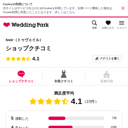
Cookieの利用について
当サイトはサービス向上のためCookieを利用しています。以降ページ遷移した場合は、
Cookie利用に同意したことになります。
詳しくはこちら
検索
お気に入り
メニュー
tveir（トゥヴェイル）
ショップクチコミ
4.1
クチコミを書く
ショップクチコミ
衣装クチコミ
提携式場
満足度平均
4.1
（23件）
5
7件
感動した
4
10件
良かった