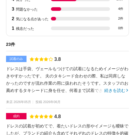
3
4件
問題なかった
2
2件
気になる点があった
1
0件
残念だった
23件
3.8
試着のみ
ドレスは手袋、ヴェールもつけての試着になるためイメージがわ
きやすかったです。 夫のタキシード合わせの際、私は同席しな
かったのですが流れ作業の用に扱われたそうです。スタッフのお
薦めするタキシードに身を任せ、何着まで試着できるか教えても
続きを読む
らえずに試着していたらもう試着できませんと言われていまし
来店
2026年05月
投稿
2026年06月
た。決め切れず悩んでいたところ他の試着日は提案なく、その場
で決めるような圧が凄かったとのことでした。
4.8
成約
ドレスの試着が初めてで、着たいドレスの形やイメージも曖昧で
したが、ブランドの紹介も含めてそれぞれのドレスの特徴を的確