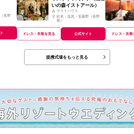
いの森イストアール）
ゲストハウス
（長野
松本・塩尻・安曇野（長野
県）
ト
ドレス・衣装を見る
公式サイト
ドレス・衣装
提携式場をもっと見る