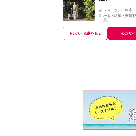
レストラン・料亭
松本・塩尻・安曇野
県）
ドレス・衣装を見る
公式サイ