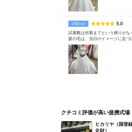
点数
5.0
試着のみ
試着数は何着までという縛りがな
髪の毛は、当日のイメージに近づ
クチコミ評価が高い提携式場
ヒカリヤ（国登
化財）