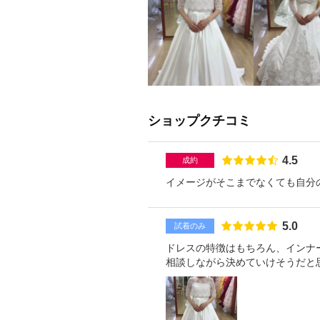
ショップクチコミ
点数
4.5
成約
イメージがそこまでなくても自分
点数
5.0
試着のみ
ドレスの特徴はもちろん、インナ
相談しながら決めていけそうだと