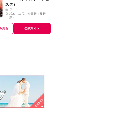
スタ）
ホテル
松本・塩尻・安曇野（長野
県）
を見る
公式サイト