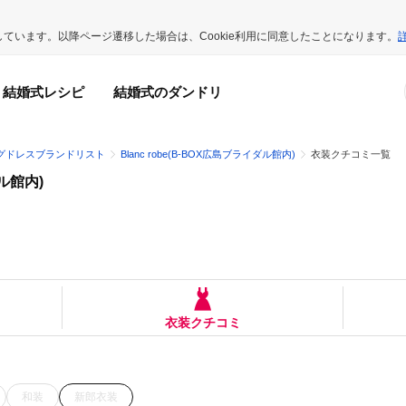
用しています。以降ページ遷移した場合は、Cookie利用に同意したことになります。
結婚式レシピ
結婚式のダンドリ
グドレスブランドリスト
Blanc robe(B-BOX広島ブライダル館内)
衣装クチコミ一覧
ダル館内)
衣装クチコミ
和装
新郎衣装