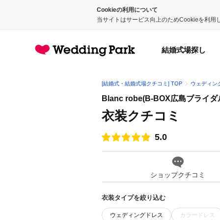
Cookieの利用について
当サイトはサービス向上のためCookieを利
結婚式場探し
[結婚式・結婚式場クチコミ] TOP
ウェディン
Blanc robe(B-BOX広島ブライ
衣装クチコミ
5.0
点数
ショップクチコミ
衣装タイプを絞り込む
ウェディングドレス
カラードレス