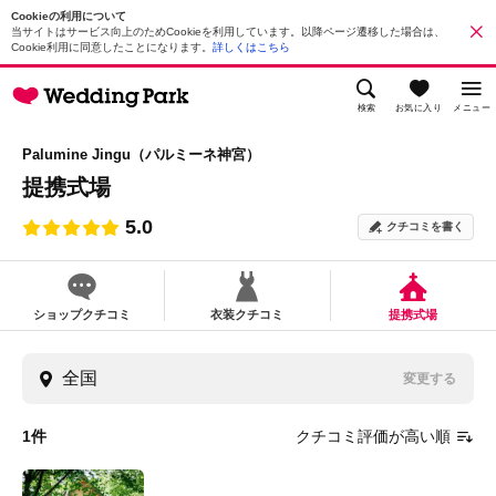
Cookieの利用について
当サイトはサービス向上のためCookieを利用しています。以降ページ遷移した場合は、
Cookie利用に同意したことになります。
詳しくはこちら
検索
お気に入り
メニュー
Palumine Jingu（パルミーネ神宮）
提携式場
5.0
クチコミを書く
ショップクチコミ
衣装クチコミ
提携式場
変更する
1
件