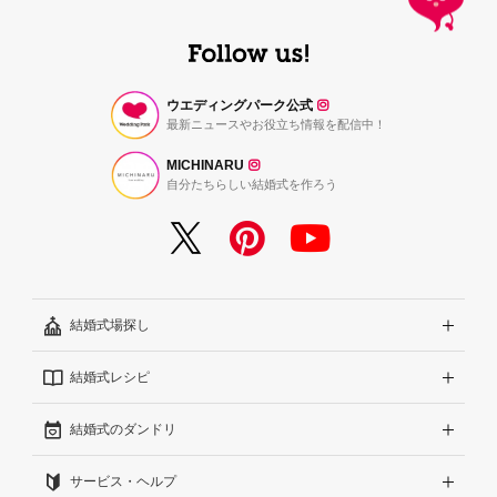
ウエディングパーク公式
最新ニュースやお役立ち情報を配信中！
MICHINARU
自分たちらしい結婚式を作ろう
結婚式場探し
結婚式レシピ
エリアから探す
結婚式のダンドリ
こだわりから探す
結婚式準備レポート『ハナレポ』
サービス・ヘルプ
雰囲気から探す
結婚式当日の動画『ムビレポ』
結婚準備ガイド