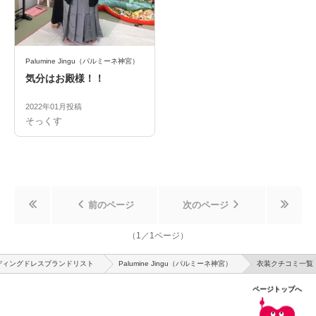
Palumine Jingu（パルミーネ神宮）
気分はお殿様！！
2022年01月投稿
そっくす
前のページ
次のページ
（
1
／
1
ページ）
ディングドレスブランドリスト
Palumine Jingu（パルミーネ神宮）
衣装クチコミ一覧
ページトップへ