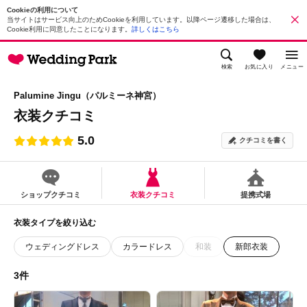
Cookieの利用について
当サイトはサービス向上のためCookieを利用しています。以降ページ遷移した場合は、
Cookie利用に同意したことになります。
詳しくはこちら
検索
お気に入り
メニュー
Palumine Jingu（パルミーネ神宮）
衣装クチコミ
5.0
クチコミを書く
ショップクチコミ
衣装クチコミ
提携式場
衣装タイプを絞り込む
ウェディングドレス
カラードレス
和装
新郎衣装
3件