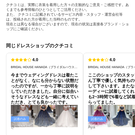
クチコミは、実際に衣装を着用した方々の主観的なご意見・ご感想です。あ
くまでも参考情報のひとつとしてご活用ください。
また、 クチコミに記載されているサービス内容・スタッフ・運営会社等
は、投稿された方が着用した当時のものです。
現在とは異なる場合がございますので、現在の状況は直接各ブランド・ショ
ップにご確認ください。
同じドレスショップのクチコミ
4.0
4.0
BRIDAL HOUSE HANADA（ブライダルハウスはなだ）
今までウェディングドレスは着たこ
ここのショップのスタッ
とがなく、なにも分からない状態だ
ん丁寧で優しく気持ちの
ったのですが、一から丁寧に説明を
して下さいます。またな
していただきました。自分に似合い
ーディーに試着してくれ
そうなドレスなども一緒に考えてい
も2~3時間で6着など試
ただき、とても良かったです。
らってました。
試着のみ
2024年10月投稿
試着のみ
2024年01月投稿
さー
Aya