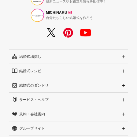
最新ニュースやお役立ち情報を配信中！
MICHINARU
自分たちらしい結婚式を作ろう
結婚式場探し
結婚式レシピ
エリアから探す
結婚式のダンドリ
こだわりから探す
結婚式準備レポート『ハナレポ』
サービス・ヘルプ
雰囲気から探す
結婚式当日の動画『ムビレポ』
結婚準備ガイド
規約・会社案内
見積りから探す
Wedding Park Magazine
サイトコンセプト
グループサイト
ランキングから探す
結婚お悩みQ&A
はじめての方へ
利用規約