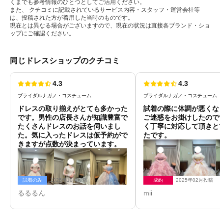
くまでも参考情報のひとつとしてご活用ください。
また、 クチコミに記載されているサービス内容・スタッフ・運営会社等
は、投稿された方が着用した当時のものです。
現在とは異なる場合がございますので、現在の状況は直接各ブランド・ショ
ップにご確認ください。
同じドレスショップのクチコミ
4.3
4.3
ブライダルナガノ・コスチューム
ブライダルナガノ・コスチューム
ドレスの取り揃えがとても多かった
試着の際に体調が悪くな
です。男性の店長さんが知識豊富で
ご迷惑をお掛けしたので
たくさんドレスのお話を伺いまし
く丁寧に対応して頂きと
た。気に入ったドレスは仮予約がで
たです。
きますが点数が決まっています。
試着のみ
2025年10月投稿
成約
2025年02月投稿
るるるん
mii