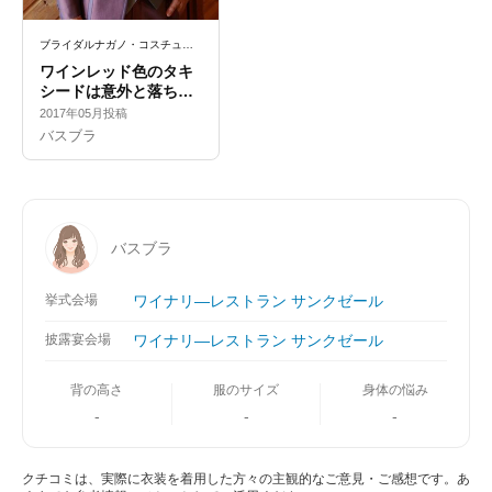
ブライダルナガノ・コスチューム
ワインレッド色のタキ
シードは意外と落ち着
いていてカッコ良い。
2017年05月投稿
バスブラ
バスブラ
挙式会場
ワイナリ―レストラン サンクゼール
披露宴会場
ワイナリ―レストラン サンクゼール
背の高さ
服のサイズ
身体の悩み
-
-
-
クチコミは、実際に衣装を着用した方々の主観的なご意見・ご感想です。あ