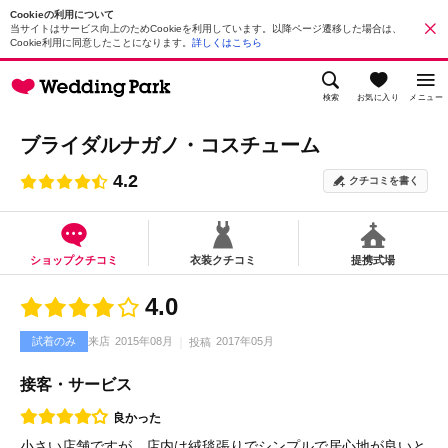
Cookieの利用について
当サイトはサービス向上のためCookieを利用しています。以降ページ遷移した場合は、
Cookie利用に同意したことになります。
詳しくはこちら
検索
お気に入り
メニュー
ブライダルナガノ・コスチューム
4.2
クチコミを書く
ショップクチコミ
衣装クチコミ
提携式場
4.0
試着のみ
来店
2015年08月
2017年05月
投稿
接客・サービス
良かった
小さい店舗ですが、店内は絨毯張りでシンプルで居心地が良いと