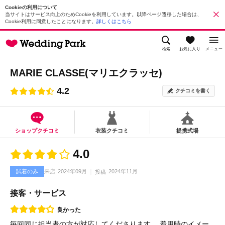
Cookieの利用について
当サイトはサービス向上のためCookieを利用しています。以降ページ遷移した場合は、
Cookie利用に同意したことになります。
詳しくはこちら
検索
お気に入り
メニュー
MARIE CLASSE(マリエクラッセ)
4.2
クチコミを書く
ショップクチコミ
衣装クチコミ
提携式場
4.0
試着のみ
来店
2024年09月
2024年11月
投稿
接客・サービス
良かった
毎回同じ担当者の方が対応してくださります。 着用時のイメー