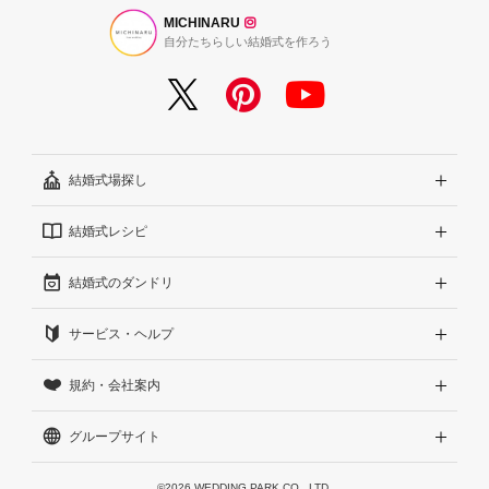
MICHINARU
自分たちらしい結婚式を作ろう
結婚式場探し
結婚式レシピ
エリアから探す
結婚式のダンドリ
こだわりから探す
結婚式準備レポート『ハナレポ』
サービス・ヘルプ
雰囲気から探す
結婚式当日の動画『ムビレポ』
結婚準備ガイド
規約・会社案内
見積りから探す
Wedding Park Magazine
サイトコンセプト
グループサイト
ランキングから探す
結婚お悩みQ&A
はじめての方へ
利用規約
アワード受賞会場から探す
運営方針（クチコミへの取り組み）
プライバシーポリシー
Wedding Park 海外
©2026 WEDDING PARK CO., LTD.