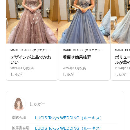
MARIE CLASSE(マリエクラッセ)
MARIE CLASSE(マリエクラッセ)
デザインが上品でかわ
着痩せ効果抜群
ボリュ
いい
ルが華
2024年11月投稿
2024年11月投稿
2024年1
しゅがー
しゅがー
しゅがー
しゅがー
挙式会場
LUCIS Tokyo WEDDING（ルーキス）
披露宴会場
LUCIS Tokyo WEDDING（ルーキス）