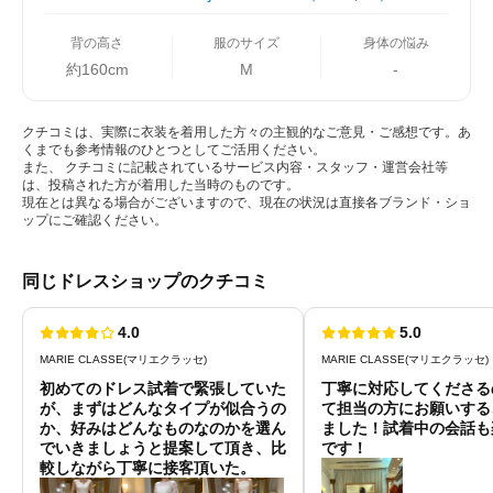
背の高さ
服のサイズ
身体の悩み
約160cm
M
-
クチコミは、実際に衣装を着用した方々の主観的なご意見・ご感想です。あ
くまでも参考情報のひとつとしてご活用ください。
また、 クチコミに記載されているサービス内容・スタッフ・運営会社等
は、投稿された方が着用した当時のものです。
現在とは異なる場合がございますので、現在の状況は直接各ブランド・ショ
ップにご確認ください。
同じドレスショップのクチコミ
4.0
5.0
MARIE CLASSE(マリエクラッセ)
MARIE CLASSE(マリエクラッセ)
初めてのドレス試着で緊張していた
丁寧に対応してくださる
が、まずはどんなタイプが似合うの
て担当の方にお願いする
か、好みはどんなものなのかを選ん
ました！試着中の会話も
でいきましょうと提案して頂き、比
です！
較しながら丁寧に接客頂いた。