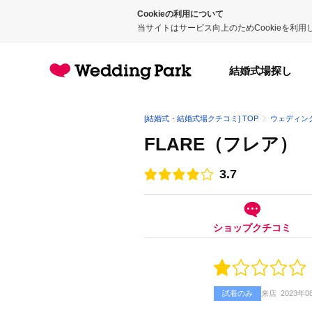
Cookieの利用について
当サイトはサービス向上のためCookieを利
結婚式場探し
[結婚式・結婚式場クチコミ] TOP
ウェディン
FLARE（フレア）
3.7
点数
ショップクチコミ
試着のみ
来店
2023年0