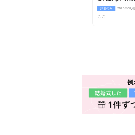
ジ付けたい方は少
試着のみ
2026年08
とよいかな～と思
ここ