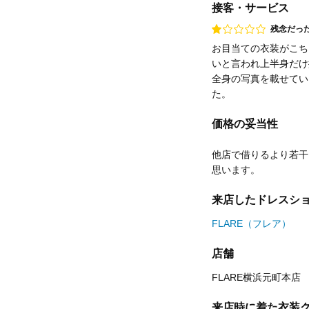
接客・サービス
点数
残念だっ
お目当ての衣装がこち
いと言われ上半身だけ
全身の写真を載せてい
た。
価格の妥当性
他店で借りるより若干
思います。
来店したドレスシ
FLARE（フレア）
店舗
FLARE横浜元町本店
来店時に着た衣装