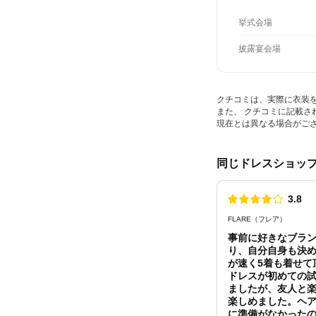
挙式会場
披露宴会場
クチコミは、実際に衣装
また、 クチコミに記載
現在とは異なる場合がご
同じドレスショッ
3.8
点数
FLARE（フレア）
事前に好きなブラ
り、自分自身も決
が速く5着も着せて
ドレスが初めての
ましたが、友人と
楽しめました。ヘ
に準備がなかった