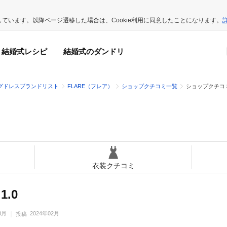
用しています。以降ページ遷移した場合は、Cookie利用に同意したことになります。
結婚式レシピ
結婚式のダンドリ
グドレスブランドリスト
FLARE（フレア）
ショップクチコミ一覧
ショップクチコ
衣装クチコミ
1.0
点数
8月
2024年02月
投稿