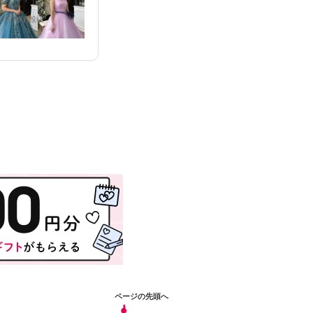
り、
023年08月投稿
試着のみ
2022年04月投稿
試着
気に
真を
みみ
みー
った
ページの先頭へ