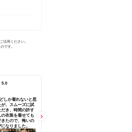
ご活用ください。
ものです。
5.0
4.0
点数
点数
）
FLARE（フレア）
FLAR
ほどしか着れないと思
手際は良く正面、後ろ姿共にド
事前
たが、スムーズに試
レスを綺麗に広げてくれるので
会場
ただき、時間の許す
ドレスのイメージもつきやすく
も聞
んの衣装を着せても
非常に良かったです。
ッタ
できたので、悔いの
さい
びになりました。
実際
1着