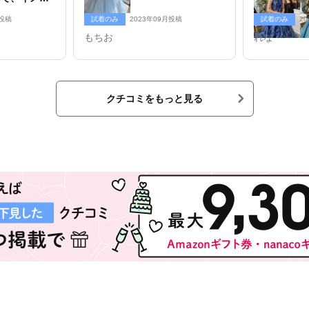
し整えていく
月投稿
試着のみ
2023年09月投稿
試着のみ
2
いました。
もちお
れな
クチコミをもっと見る