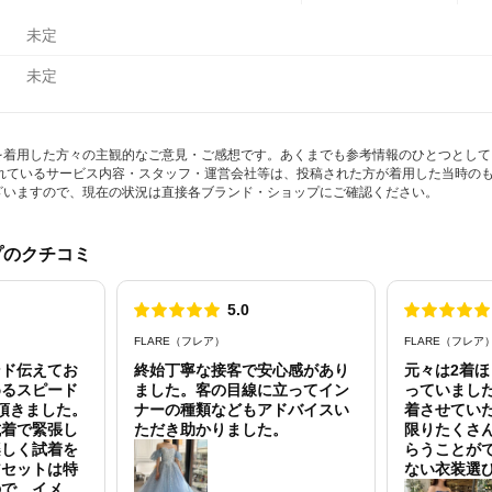
未定
未定
を着用した方々の主観的なご意見・ご感想です。あくまでも参考情報のひとつとして
されているサービス内容・スタッフ・運営会社等は、投稿された方が着用した当時の
ざいますので、現在の状況は直接各ブランド・ショップにご確認ください。
プのクチコミ
5.0
点数
FLARE（フレア）
FLARE（フレア
ンド伝えてお
終始丁寧な接客で安心感があり
元々は2着
めるスピード
ました。客の目線に立ってイン
っていまし
頂きました。
ナーの種類などもアドバイスい
着させてい
試着で緊張し
ただき助かりました。
限りたくさ
楽しく試着を
らうことが
アセットは特
ない衣装選
ので、イメー