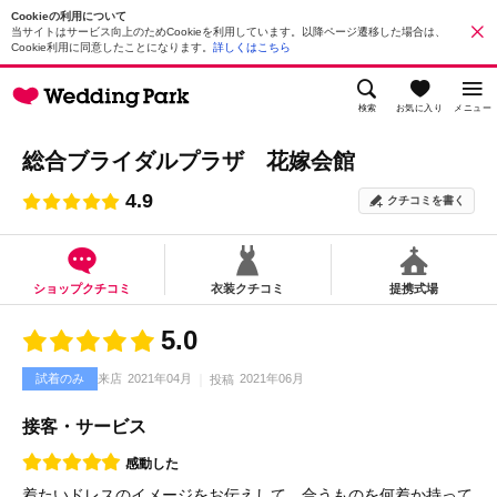
Cookieの利用について
当サイトはサービス向上のためCookieを利用しています。以降ページ遷移した場合は、
Cookie利用に同意したことになります。
詳しくはこちら
検索
お気に入り
メニュー
総合ブライダルプラザ 花嫁会館
4.9
クチコミを書く
ショップクチコミ
衣装クチコミ
提携式場
5.0
試着のみ
来店
2021年04月
2021年06月
投稿
接客・サービス
感動した
着たいドレスのイメージをお伝えして、合うものを何着か持って