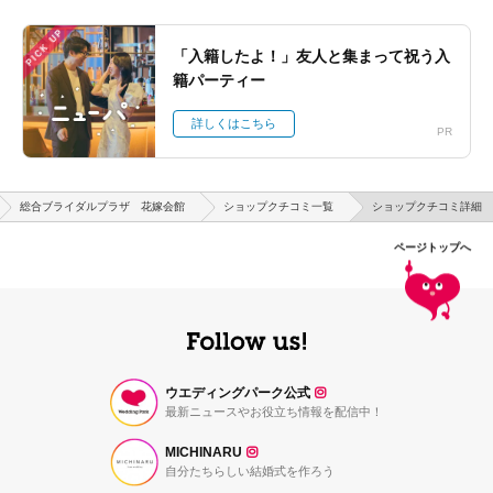
PICK UP
「入籍したよ！」友人と集まって祝う入
籍パーティー
詳しくはこちら
PR
総合ブライダルプラザ 花嫁会館
ショップクチコミ一覧
ショップクチコミ詳細
ページトップへ
ウエディングパーク公式
最新ニュースやお役立ち情報を配信中！
MICHINARU
自分たちらしい結婚式を作ろう