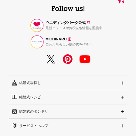
ウエディングパーク公式
最新ニュースやお役立ち情報を配信中！
MICHINARU
自分たちらしい結婚式を作ろう
結婚式場探し
結婚式レシピ
エリアから探す
結婚式のダンドリ
こだわりから探す
結婚式準備レポート『ハナレポ』
サービス・ヘルプ
雰囲気から探す
結婚式当日の動画『ムビレポ』
結婚準備ガイド