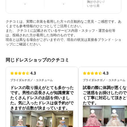
胸が小さい
-
-
いかり肩
クチコミは、実際に衣装を着用した方々の主観的なご意見・ご感想です。あ
くまでも参考情報のひとつとしてご活用ください。
また、 クチコミに記載されているサービス内容・スタッフ・運営会社等
は、投稿された方が着用した当時のものです。
現在とは異なる場合がございますので、現在の状況は直接各ブランド・ショ
ップにご確認ください。
同じドレスショップのクチコミ
4.3
4.3
ブライダルナガノ・コスチューム
ブライダルナガノ・コスチューム
ドレスの取り揃えがとても多かった
試着の際に体調が悪くな
です。男性の店長さんが知識豊富で
ご迷惑をお掛けしたので
たくさんドレスのお話を伺いまし
く丁寧に対応して頂きと
た。気に入ったドレスは仮予約がで
たです。
きますが点数が決まっています。