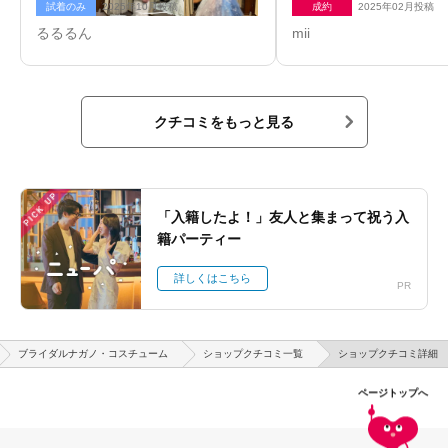
試着のみ
2025年10月投稿
成約
2025年02月投稿
るるるん
mii
クチコミをもっと見る
PICK UP
「入籍したよ！」友人と集まって祝う入
籍パーティー
詳しくはこちら
PR
ブライダルナガノ・コスチューム
ショップクチコミ一覧
ショップクチコミ詳細
ページトップへ