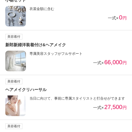
小物セット
衣裳金額に含む
0
一式×
円
美容着付
新郎新婦洋装着付け&ヘアメイク
専属美容スタッフがフルサポート
66,000
一式×
円
美容着付
ヘアメイクリハーサル
当日に向けて、事前に専属スタイリストと打合せができます
27,500
一式×
円
美容着付