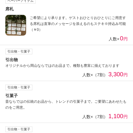
ペーパーアイテム
席札
ご希望により承ります。ゲストおひとりおひとりにご用意す
る席札は直筆のメッセージを添えるのもステキ※持込み可能
（￥0）
0
人数×
円
引出物・引菓子
引出物
オリジナルから岡山ならではのお品まで。種類も豊富に揃えております
3,300
人数×（7割）
円
引出物・引菓子
引菓子
昔ならではの伝統のお品から、トレンドの引菓子まで。ご要望にあわせたも
のをご用意。
1,100
人数×（7割）
円
引出物・引菓子