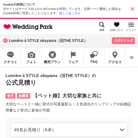
Cookieの利用について
当サイトはサービス向上のためCookieを利用しています。以降ページ遷移した場合は、
Cookie利用に同意したことになります。
詳しくはこちら
検索
お気に入り
メニュー
Lumière à STYLE okayama（旧THE STYLE）
公式サイト
FAQ
クチコミ
フォト
費用プラン
フェア
アクセス
Lumière à STYLE okayama（旧THE STYLE）の
公式見積り
【ペット婚】大切な家族と共に
挙式
披露宴
大切なペットと一緒に挙式や写真撮影も！人気演出のリングドッグや結婚証
明書など挙式に参加が可能