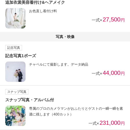
追加衣裳美容着付け&ヘアメイク
お色直し着付け料
27,500
一式×
円
写真・映像
記念写真
記念写真1ポーズ
チャペルにて撮影します。データ納品
44,000
一式×
円
スナップ写真
スナップ写真・アルバム付
専属のプロのカメラマンがおふたりとゲストの一瞬一瞬を素
適に残します（400カット）
231,000
一式×
円