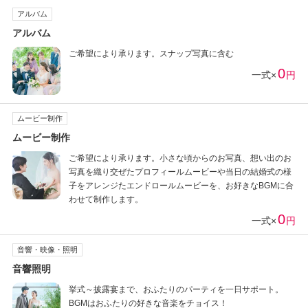
アルバム
アルバム
ご希望により承ります。スナップ写真に含む
0
一式×
円
ムービー制作
ムービー制作
ご希望により承ります。小さな頃からのお写真、想い出のお
写真を織り交ぜたプロフィールムービーや当日の結婚式の様
子をアレンジたエンドロールムービーを、お好きなBGMに合
わせて制作します。
0
一式×
円
音響・映像・照明
音響照明
挙式～披露宴まで、おふたりのパーティを一日サポート。
BGMはおふたりの好きな音楽をチョイス！