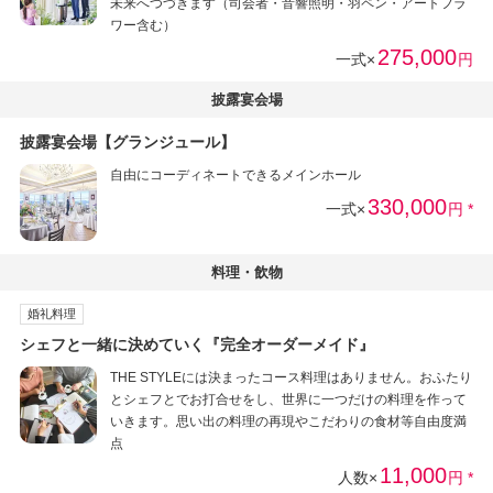
未来へつづきます（司会者・音響照明・羽ペン・アートフラ
ワー含む）
275,000
一式×
円
披露宴会場
披露宴会場【グランジュール】
自由にコーディネートできるメインホール
330,000
一式×
円 *
料理・飲物
婚礼料理
シェフと一緒に決めていく『完全オーダーメイド』
THE STYLEには決まったコース料理はありません。おふたり
とシェフとでお打合せをし、世界に一つだけの料理を作って
いきます。思い出の料理の再現やこだわりの食材等自由度満
点
11,000
人数×
円 *