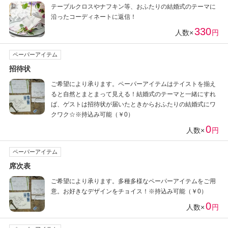
テーブルクロスやナフキン等、おふたりの結婚式のテーマに
沿ったコーディネートに返信！
330
人数×
円
ペーパーアイテム
招待状
ご希望により承ります。ペーパーアイテムはテイストを揃え
ると自然とまとまって見える！結婚式のテーマと一緒にすれ
ば、ゲストは招待状が届いたときからおふたりの結婚式にワ
クワク☆※持込み可能（￥0）
0
人数×
円
ペーパーアイテム
席次表
ご希望により承ります。多種多様なペーパーアイテムをご用
意。お好きなデザインをチョイス！※持込み可能（￥0）
0
人数×
円