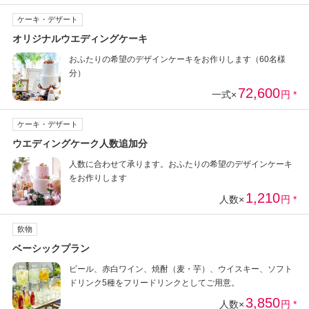
ケーキ・デザート
オリジナルウエディングケーキ
おふたりの希望のデザインケーキをお作りします（60名様
分）
72,600
一式×
円 *
ケーキ・デザート
ウエディングケーク人数追加分
人数に合わせて承ります。おふたりの希望のデザインケーキ
をお作りします
1,210
人数×
円 *
飲物
ベーシックプラン
ビール、赤白ワイン、焼酎（麦・芋）、ウイスキー、ソフト
ドリンク5種をフリードリンクとしてご用意。
3,850
人数×
円 *