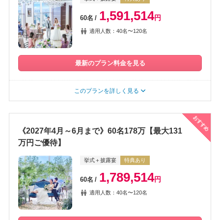
1,591,514
円
60名
適用人数：40名〜120名
最新のプラン料金を見る
このプランを詳しく見る
おすすめ
《2027年4月～6月まで》60名178万【最大131
万円ご優待】
挙式＋披露宴
特典あり
1,789,514
円
60名
適用人数：40名〜120名