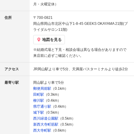
月・火曜定休）
住所
〒700-0821
岡山県岡山市北区中山下1-8-45 GEEKS OKAYAMA 21階(ブ
ライダルサロン11階)
地図を見る
※結婚式場と下見・相談会場は異なる場合がありますので
来店前に必ずご確認ください。
アクセス
JR岡山駅より車で5分、天満屋バスターミナルより徒歩2分
最寄り駅
岡山駅より車で5分
郵便局前駅
（0.1km）
田町駅
（0.3km）
柳川駅
（0.4km）
県庁通り駅
（0.4km）
城下駅
（0.5km）
西川緑道公園駅
（0.5km）
新西大寺町筋駅
（0.5km）
西大寺町駅
（0.6km）