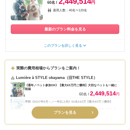
2,449,514
円
60名
適用人数：40名〜120名
最新のプラン料金を見る
このプランを詳しく見る
実際の費用相場からプランをご案内！
Lumière à STYLE okayama（旧THE STYLE）
《通年／ペット参加OK》【最大65万円ご優待】大切なペットも一緒に
祝福
2,449,514
60名
円
早割《2027年9月～／一年以上先》60名244万【最大65万ご優待】
2,449,514
60名
円
プランを見る