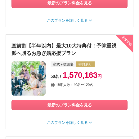
最新のプラン料金を見る
このプランを詳しく見る
おすすめ
直前割【半年以内】最大10大特典付！予算重視
派へ贈るお急ぎ婚応援プラン
挙式＋披露宴
特典あり
1,570,163
円
50名
適用人数：40名〜120名
最新のプラン料金を見る
このプランを詳しく見る