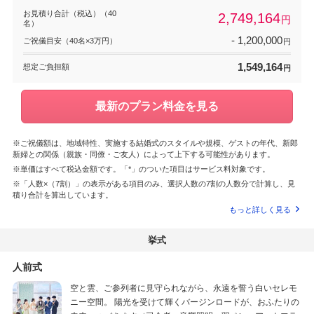
お見積り合計（税込）（40
2,749,164
円
名）
- 1,200,000
ご祝儀目安（40名×3万円）
円
1,549,164
想定ご負担額
円
最新のプラン料金を見る
※ご祝儀額は、地域特性、実施する結婚式のスタイルや規模、ゲストの年代、新郎
新婦との関係（親族・同僚・ご友人）によって上下する可能性があります。
※単価はすべて税込金額です。「*」のついた項目はサービス料対象です。
※「人数×（7割）」の表示がある項目のみ、選択人数の7割の人数分で計算し、見
積り合計を算出しています。
もっと詳しく見る
挙式
人前式
空と雲、ご参列者に見守られながら、永遠を誓う白いセレモ
ニー空間。 陽光を受けて輝くバージンロードが、おふたりの