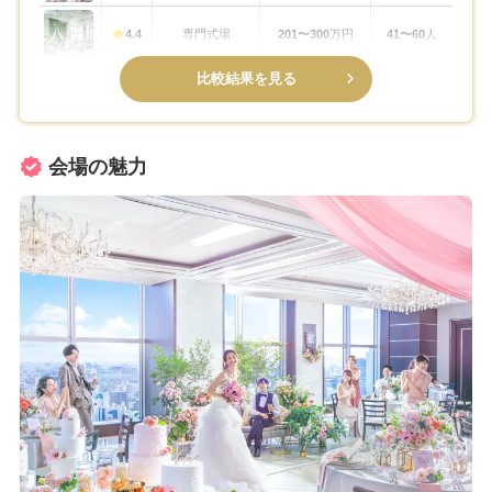
4.4
専門式場
201〜300
万円
41〜60
人
比較結果を見る
会場の魅力