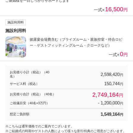
ご新婦様を一日しっかりサポートします
16,500
一式×
円
施設利用料
施設利用料
披露宴会場費含む（ブライズルーム・親族控室・待合ロビ
ー・ゲストフィッティングルーム・クロークなど）
0
一式×
円
お見積り小計（税込）（40
2,598,420
円
名）
150,744
サービス料（税込）
円
2,749,164
お見積り合計（税込）（40名）
円
- 1,200,000
ご祝儀目安（40名×3万円）
円
1,549,164
想定ご負担額
円
※こちらは通常価格でのご案内でございます。
※ご結婚式の時期やゲストの人数によって様々な割引特典のご用意がございます。