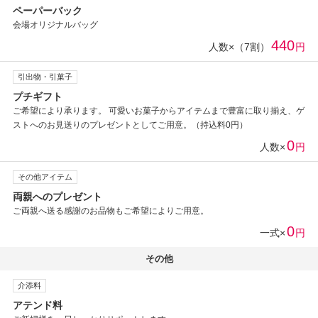
ペーパーバック
会場オリジナルバッグ
440
人数×（7割）
円
引出物・引菓子
プチギフト
ご希望により承ります。 可愛いお菓子からアイテムまで豊富に取り揃え、ゲ
ストへのお見送りのプレゼントとしてご用意。（持込料0円）
0
人数×
円
その他アイテム
両親へのプレゼント
ご両親へ送る感謝のお品物もご希望によりご用意。
0
一式×
円
その他
介添料
アテンド料