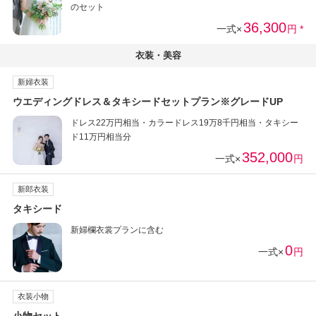
のセット
36,300
一式×
円 *
衣装・美容
新婦衣装
ウエディングドレス＆タキシードセットプラン※グレードUP
ドレス22万円相当・カラードレス19万8千円相当・タキシー
ド11万円相当分
352,000
一式×
円
新郎衣装
タキシード
新婦欄衣裳プランに含む
0
一式×
円
衣装小物