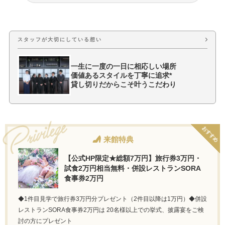
少人数結婚式
費用・プラン料金
スタッフが大切にしている想い
一生に一度の一日に相応しい場所
価値あるスタイルを丁寧に追求*
貸し切りだからこそ叶うこだわり
おすすめ
来館特典
【公式HP限定★総額7万円】旅行券3万円・
試食2万円相当無料・併設レストランSORA
食事券2万円
◆1件目見学で旅行券3万円分プレゼント（2件目以降は1万円）◆併設
レストランSORA食事券2万円は 20名様以上での挙式、披露宴をご検
討の方にプレゼント