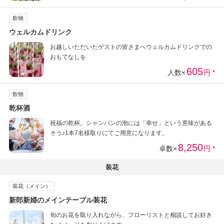
飲物
ウェルカムドリンク
お越しいただいたゲストの皆さまへウェルカムドリンクでの
おもてなしを
605
人数×
円 *
飲物
乾杯酒
祝福の乾杯。シャンパンの泡には「幸せ」という意味がある
そう♪1本7名様取りにてご用意になります。
8,250
卓数×
円 *
装花
装花（メイン）
新郎新婦のメインテーブル装花
旬のお花を取り入れながら、フローリストと相談してお好き