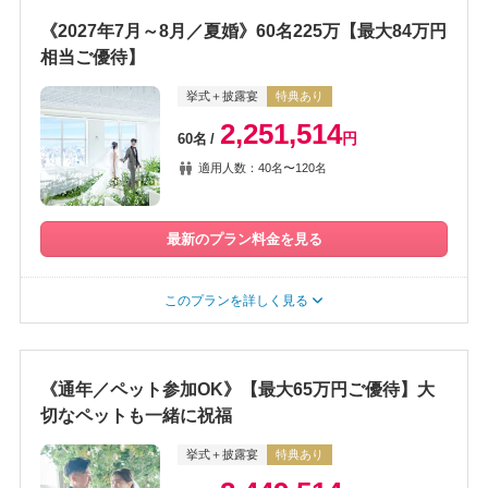
《2027年7月～8月／夏婚》60名225万【最大84万円
相当ご優待】
挙式＋披露宴
特典あり
2,251,514
円
60名
適用人数：40名〜120名
最新のプラン料金を見る
このプランを詳しく見る
《通年／ペット参加OK》【最大65万円ご優待】大
切なペットも一緒に祝福
挙式＋披露宴
特典あり