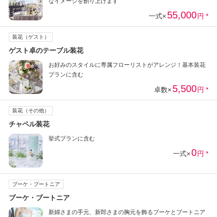
なイメージを創り上げます
55,000
一式×
円 *
装花（ゲスト）
ゲスト卓のテーブル装花
お好みのスタイルに専属フローリストがアレンジ！基本装花
プランに含む
5,500
卓数×
円 *
装花（その他）
チャペル装花
挙式プランに含む
0
一式×
円 *
ブーケ・ブートニア
ブーケ・ブートニア
新婦さまの手元、新郎さまの胸元を飾るブーケとブートニア