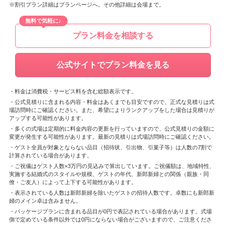
※割引プラン詳細はプランページへ。その他詳細は会場まで。
無料で気軽に♪
プラン料金を相談する
公式サイトでプラン料金を見る
・料金は消費税・サービス料を含む総額表示です。
・公式見積りに含まれる内容・料金はあくまでも目安ですので、正式な見積りは式
場訪問時にご確認ください。また、希望によりランクアップをした場合は見積りが
アップする可能性があります。
・多くの式場は定期的に料金内容の更新を行っていますので、公式見積りの金額に
変更が発生する可能性があります。最新の見積りは式場訪問時にご確認ください。
・ゲスト全員が対象とならない品目（招待状、引出物、引菓子等）は人数の7割で
計算されている場合があります。
・ご祝儀はゲスト人数×3万円の見込みで算出しています。ご祝儀額は、地域特性、
実施する結婚式のスタイルや規模、ゲストの年代、新郎新婦との関係（親族・同
僚・ご友人）によって上下する可能性があります。
・表示されている人数は新郎新婦を除いたゲストの招待人数です。卓数にも新郎新
婦のメイン卓は含みません。
・パッケージプランに含まれる品目が0円で表記されている場合があります。式場
側で定めている条件以外では0円にならない場合がございますので、ご注意くださ