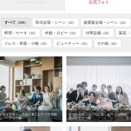
ストーリーフォト
公式フォト
すべて
挙式会場・シーン
披露宴会場・シーン
（100）
（10）
（10）
料理・ケーキ
外観・ロビー
付帯設備
装花・
（10）
（10）
（10）
ドレス・和装・小物
ビューティー
その他
（10）
（10）
（10）
ゲストとカジュアルに楽しむラフで気軽
ゲストとカジュアルに楽しむラフで気軽
なパーティー婚
なパーティー婚