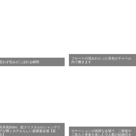
フルートの澄みわたった音色がチャペル
思わず笑みがこぼれる瞬間
内で響きます
天井高約6m、総クリスタルのシャンデリ
アが輝くホテルらしい披露宴会場【富
ロケーションが抜群な会場で、ご家族や
士】
ご友人と美食を楽しむ少人数の結婚式を