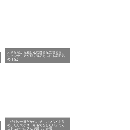
大きな窓から差し込む自然光に包まれ、
シャンデリアが輝く気品あふれる雰囲気
の【光】
「特別な一日だからこそ、いつもどおり
のふたりでゲストをもてなしたい」そん
なおふたりに選んでほしい会場