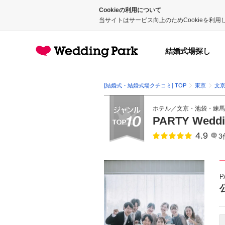
Cookieの利用について
当サイトはサービス向上のためCookieを利
結婚式場探し
[結婚式・結婚式場クチコミ] TOP
東京
文
ホテル
／
文京・池袋・練馬
PARTY We
4.9
点数
3
P