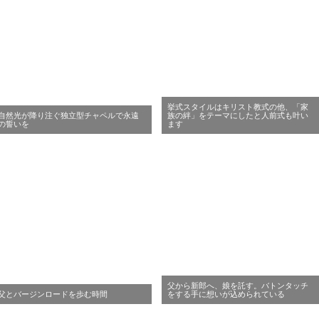
挙式スタイルはキリスト教式の他、「家
自然光が降り注ぐ独立型チャペルで永遠
族の絆」をテーマにしたと人前式も叶い
の誓いを
ます
父から新郎へ、娘を託す。バトンタッチ
父とバージンロードを歩む時間
をする手に想いが込められている