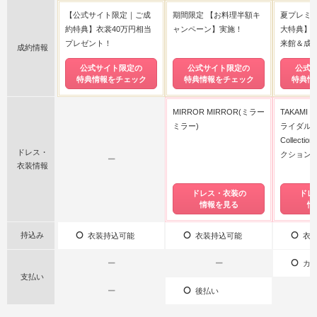
【公式サイト限定｜ご成
期間限定 【お料理半額キ
夏プレミア
約特典】衣裳40万円相当
ャンペーン】実施！
大特典】
プレゼント！
来館＆成
成約情報
公式サイト限定の
公式サイト限定の
公式
特典情報をチェック
特典情報をチェック
特典情
MIRROR MIRROR(ミラー
TAKAMI 
ミラー)
ライダル)
Collect
ドレス・
クション)
ー
衣装情報
ドレス・衣装の
ドレ
情報を見る
情
持込み
衣装持込可能
衣装持込可能
衣装
ー
ー
カー
支払い
ー
後払い