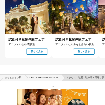
試食付き花嫁体験フェア
試食付き花嫁体験フェア
アニヴェルセル 表参道
アニヴェルセルみなとみらい横浜
ア
詳しく見る
詳しく見る
みなとみらい駅
CRAZY GRANDE MAISON
アクセス・地図・駐車場・最寄り駅
PR