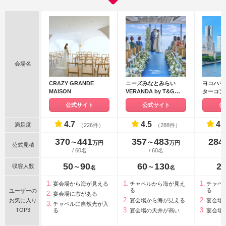
会場名
CRAZY GRANDE
ニーズみなとみらい
ヨコハマ
MAISON
VERANDA by T&G
ターコン
WEDDING(旧 ベイサイ
テル
公式サイト
公式サイト
公
ド迎賓館ベランダ)
4.7
4.5
4.
満足度
（226件）
（288件）
370
441
357
483
284
〜
〜
万円
万円
公式見積
/ 60名
/ 60名
50
90
60
130
2
収容人数
〜
〜
名
名
宴会場から海が見える
チャペルから海が見え
チャペ
る
る
ユーザーの
宴会場に窓がある
お気に入り
宴会場から海が見える
宴会場
チャペルに自然光が入
TOP3
る
宴会場の天井が高い
宴会場