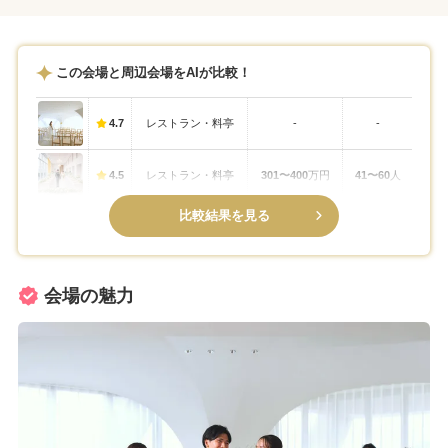
この会場と周辺会場をAIが比較！
4.7
レストラン・料亭
-
-
4.5
レストラン・料亭
301〜400
万円
41〜60
人
比較結果を見る
会場の魅力