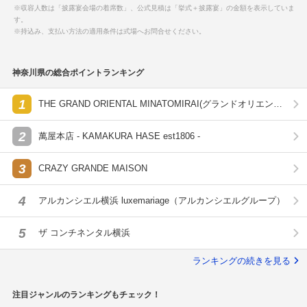
※収容人数は「披露宴会場の着席数」、公式見積は「挙式＋披露宴」の金額を表示していま
す。
※持込み、支払い方法の適用条件は式場へお問合せください。
神奈川県の総合ポイントランキング
1
THE GRAND ORIENTAL MINATOMIRAI(グランドオリエンタ
ル みなとみらい)
2
萬屋本店 - KAMAKURA HASE est1806 -
3
CRAZY GRANDE MAISON
4
アルカンシエル横浜 luxemariage（アルカンシエルグループ）
5
ザ コンチネンタル横浜
ランキングの続きを見る
注目ジャンルのランキングもチェック！