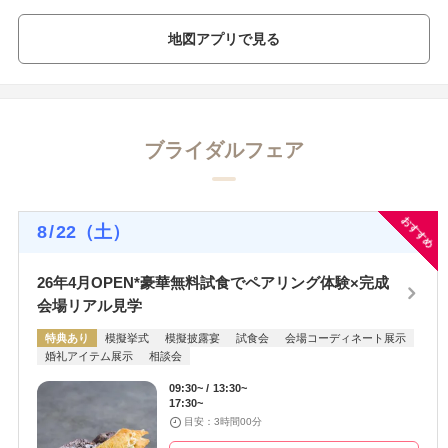
地図アプリで見る
ブライダルフェア
おすすめ
8
/
22
（土）
26年4月OPEN*豪華無料試食でペアリング体験×完成
会場リアル見学
特典あり
模擬挙式
模擬披露宴
試食会
会場コーディネート展示
婚礼アイテム展示
相談会
09:30~
13:30~
17:30~
目安：3時間00分