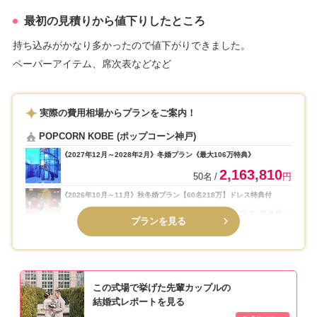
最初の見積りから値下りしたところ
持ち込みがかなり多かったので値下がりできました。
ペーパーアイテム、席次表などなど
実際の費用相場からプランをご案内！
POPCORN KOBE (ポップコーン神戸)
《2027年12月～2028年2月》冬婚プラン《最大106万特典》
2,163,810
50名
円
《2026年10月～11月》秋冬婚プラン【60名218万】ドレス特典付
2,184,248
60名
円
プランを見る
この式場で挙げた先輩カップルの
結婚式レポートを見る