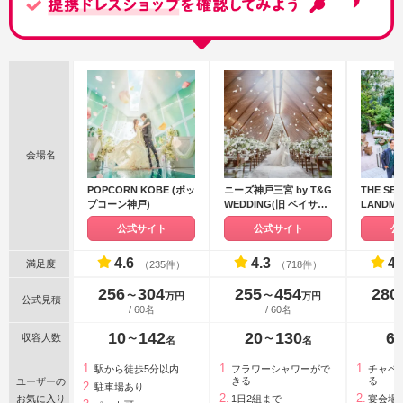
会場名
POPCORN KOBE (ポッ
ニーズ神戸三宮 by T&G
THE SE
プコーン神戸)
WEDDING(旧 ベイサイ
LANDMA
ド迎賓館 神戸)
KITAN
公式サイト
公式サイト
公
ランドマ
4.6
4.3
4.
満足度
（235件）
（718件）
256
304
255
454
280
〜
〜
万円
万円
公式見積
/ 60名
/ 60名
10
142
20
130
6
収容人数
〜
〜
名
名
駅から徒歩5分以内
フラワーシャワーがで
チャペ
きる
る
ユーザーの
駐車場あり
お気に入り
1日2組まで
宴会場