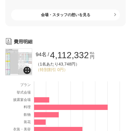
ョンの映像演出を「今までの結婚式のイメージを良い意味
で裏切ってくれた」とお褒めいただき、本当に嬉しい気持
会場・スタッフの想いを見る
ちでいっぱいです。おふたりとゲストの皆様にとって、忘
れられない記憶に残るご結婚式になっていたなら、何より
の喜びです。
費用明細
また、お打ち合わせのご提案内容などご満足いただけたこ
4,112,332
と、私たちも本当に嬉しく思っております。毎回、おふた
94名
税込
円
りのセンスあふれるご提案や、おしゃれなアイデアに触れ
（1名あたり43,748円）
（特別割引 0円）
るたび、こちらもワクワクしながらご準備をお手伝いさせ
ていただきました。
また、大切なご家族であるわんちゃんと一緒に過ごす特別
な1日を、この会場で叶えていただけたことも光栄です。お
ふたりのお人柄が伝わるあたたかなシーンの数々は、私た
ちスタッフにとっても忘れられない思い出です。わんちゃ
んの可愛さにも、みんな癒されておりました。
これからも、ずまずま様とわんちゃんの毎日が笑顔と幸せ