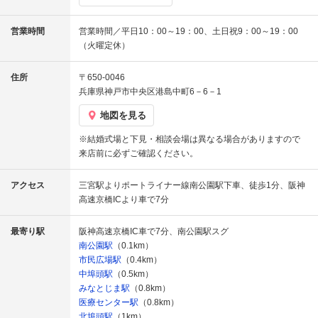
営業時間
営業時間／平日10：00～19：00、土日祝9：00～19：00
（火曜定休）
住所
〒650-0046
兵庫県神戸市中央区港島中町6－6－1
地図を見る
※結婚式場と下見・相談会場は異なる場合がありますので
来店前に必ずご確認ください。
アクセス
三宮駅よりポートライナー線南公園駅下車、徒歩1分、阪神
高速京橋ICより車で7分
最寄り駅
阪神高速京橋IC車で7分、南公園駅スグ
南公園駅
（0.1km）
市民広場駅
（0.4km）
中埠頭駅
（0.5km）
みなとじま駅
（0.8km）
医療センター駅
（0.8km）
北埠頭駅
（1km）