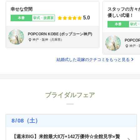
幸せな空間
スタッフの方々
優しい式場！
5.0
本番
挙式・披露宴
本番
挙式
POPCORN KOBE (ポップコーン神戸)
神戸・阪神（兵庫県）
POPCO
神戸・
結婚式した花嫁のクチコミをもっと見る
ブライダルフェア
8
/
08
（土）
【週末BIG】来館最大8万+142万優待☆全館見学×贅