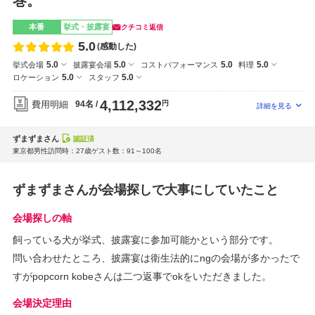
巻。
本番
挙式・披露宴
クチコミ返信
5.0
(感動した)
5.0
5.0
5.0
5.0
挙式会場
披露宴会場
コストパフォーマンス
料理
5.0
5.0
ロケーション
スタッフ
4,112,332
費用明細
94名
円
ずまずまさん
認証済
東京都
男性
訪問時：27歳
ゲスト数：91～100名
ずまずまさんが会場探しで大事にしていたこと
会場探しの軸
飼っている犬が挙式、披露宴に参加可能かという部分です。
問い合わせたところ、披露宴は衛生法的にngの会場が多かったで
すがpopcorn kobeさんは二つ返事でokをいただきました。
会場決定理由