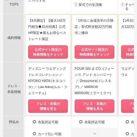
ペット可
TOP3
挙式での生演奏
チャペ
る
【8月限定】【最大142万
「1件目に会場見学の方限
【1件目
円相当◆15大特典】公式
定」挙式料全額22万円相
大120万
HP限定★最もお得なベス
当ご優待
成約情報
トレート保証
公式サイト限定の
公式サイト限定の
公式
特典情報をチェック
特典情報をチェック
特典情
ディズニー ウエディング
FOUR SIS ＆ CO. (フォー
ウエディン
ドレスコレクション
シス アンド カンパニー)
ウエ
KIYOKO HATA (キヨコハ
Dressmore(ドレスモ
ドレス・
タ)
Lulu felice(ルル・フ
ア)
MIRROR
衣装情報
ェリーチェ)
MIRROR(ミラーミラー)
ドレス・衣装の
ドレス・衣装の
ドレ
情報を見る
情報を見る
情
持込み
衣装持込可能
衣装持込可能
衣装
カード払い可能
ー
カー