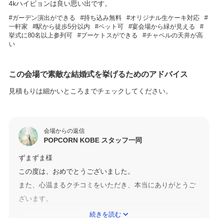
4kハイビョンは良い思い出です。
ガーデン演出ができる
持ち込み無料
オリジナル生ケーキ対応
一軒家
駅から徒歩5分以内
ペット可
宴会場から緑が見える
挙式に80名以上参列可
ブーケトスができる
チャペルの天井が高
い
この会場で素敵な結婚式を挙げるためのアドバイス
見積もりは細かいところまでチェックしてください。
会場からの返信
POPCORN KOBE スタッフ一同
ずまずま様
この度は、おめでとうございました。
また、心温まるクチコミをいただき、本当にありがとうご
ざいます。
ずまずま様の行っていただいた挙式に関して、4Kハイビジ
続きを読む