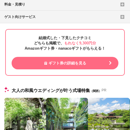
料金・見積り
ゲスト向けサービス
結婚式した・下見したクチコミ
どちらも掲載で、
もれなく9,300円分
Amazonギフト券・nanacoギフトがもらえる！
ギフト券の詳細を見る
大人の和風ウエディングが叶う式場特集
PR
（関西）