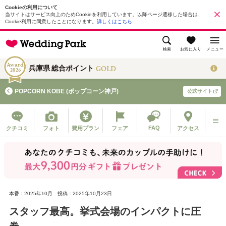
Cookieの利用について
当サイトはサービス向上のためCookieを利用しています。以降ページ遷移した場合は、
Cookie利用に同意したことになります。
詳しくはこちら
検索
お気に入り
メニュー
Award
GOLD
兵庫県 総合ポイント
2026
POPCORN KOBE (ポップコーン神戸)
公式サイト
FAQ
クチコミ
フォト
費用プラン
フェア
アクセス
本番：2025年10月
投稿：2025年10月23日
スタッフ最高。挙式会場のインパクトに圧