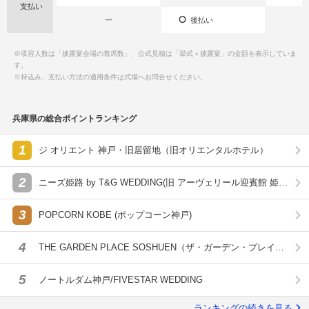
支払い
ー
後払い
※収容人数は「披露宴会場の着席数」、公式見積は「挙式＋披露宴」の金額を表示していま
す。
※持込み、支払い方法の適用条件は式場へお問合せください。
兵庫県の総合ポイントランキング
1
ジ オリエント 神戸・旧居留地（旧オリエンタルホテル）
2
ニーズ姫路 by T&G WEDDING(旧 アーヴェリール迎賓館 姫
路)
3
POPCORN KOBE (ポップコーン神戸)
4
THE GARDEN PLACE SOSHUEN（ザ・ガーデン・プレイス
蘇州園）
5
ノートルダム神戸/FIVESTAR WEDDING
ランキングの続きを見る