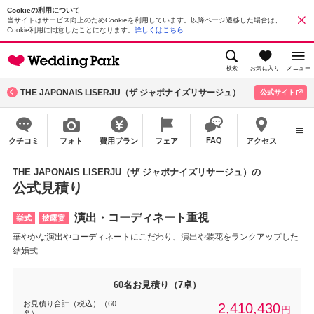
Cookieの利用について
当サイトはサービス向上のためCookieを利用しています。以降ページ遷移した場合は、
Cookie利用に同意したことになります。
詳しくはこちら
検索
お気に入り
メニュー
THE JAPONAIS LISERJU（ザ ジャポナイズリサージュ）
公式サイト
FAQ
クチコミ
フォト
費用プラン
フェア
アクセス
THE JAPONAIS LISERJU（ザ ジャポナイズリサージュ）の
公式見積り
演出・コーディネート重視
挙式
披露宴
華やかな演出やコーディネートにこだわり、演出や装花をランクアップした
結婚式
60名お見積り（7卓）
お見積り合計（税込）（60
2,410,430
円
名）