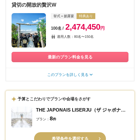
貸切の開放的贅沢W
挙式＋披露宴
特典あり
2,474,450
円
100名
適用人数：80名〜150名
最新のプラン料金を見る
このプランを詳しく見る
予算とこだわりでプランや会場をさがす
THE JAPONAIS LISERJU（ザ ジャポナイズリサージュ）
8
プラン：
件
希望条件を選択する