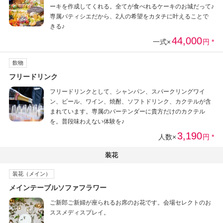
ーキを作成してくれる。全てが食べれるケーキのお城だって♪
専属パティシエだから、2人の希望をカタチに叶えることで
きる♪
44,000
一式×
円 *
飲物
フリードリンク
フリードリンクとして、シャンパン、スパークリングワイ
ン、ビール、ワイン、焼酎、ソフトドリンク、カクテルが含
まれています。専属のバーテンダーに貴方だけのカクテル
を。普段味わえない体験を♪
3,190
人数×
円 *
装花
装花（メイン）
メインテーブルソファフラワー
ご新郎ご新婦が座られるお席のお花です。会場セレクトのお
ススメディスプレイ。