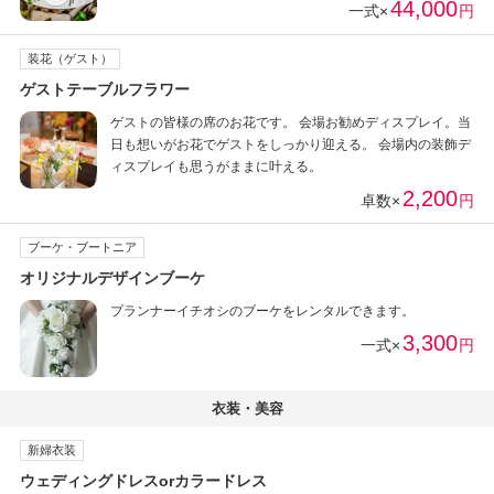
44,000
一式×
円
装花（ゲスト）
ゲストテーブルフラワー
ゲストの皆様の席のお花です。 会場お勧めディスプレイ。当
日も想いがお花でゲストをしっかり迎える。 会場内の装飾デ
ィスプレイも思うがままに叶える。
2,200
卓数×
円
ブーケ・ブートニア
オリジナルデザインブーケ
プランナーイチオシのブーケをレンタルできます。
3,300
一式×
円
衣装・美容
新婦衣装
ウェディングドレスorカラードレス