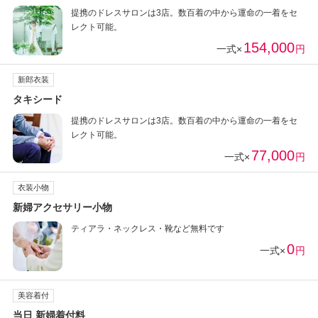
提携のドレスサロンは3店。数百着の中から運命の一着をセ
レクト可能。
154,000
一式×
円
新郎衣装
タキシード
提携のドレスサロンは3店。数百着の中から運命の一着をセ
レクト可能。
77,000
一式×
円
衣装小物
新婦アクセサリー小物
ティアラ・ネックレス・靴など無料です
0
一式×
円
美容着付
当日 新婦着付料