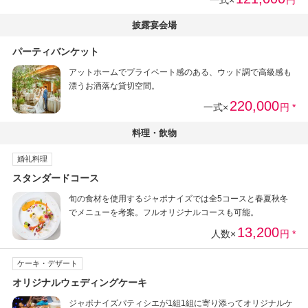
一式×
円
披露宴会場
パーティバンケット
アットホームでプライベート感のある、ウッド調で高級感も
漂うお洒落な貸切空間。
220,000
一式×
円 *
料理・飲物
婚礼料理
スタンダードコース
旬の食材を使用するジャポナイズでは全5コースと春夏秋冬
でメニューを考案。フルオリジナルコースも可能。
13,200
人数×
円 *
ケーキ・デザート
オリジナルウェディングケーキ
ジャポナイズパティシエが1組1組に寄り添ってオリジナルケ