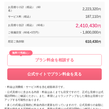
お見積り小計（税込）（60
2,223,320
円
名）
187,110
サービス料（税込）
円
2,410,430
お見積り合計（税込）（60名）
円
- 1,800,000
ご祝儀目安（60名×3万円）
円
610,430
想定ご負担額
円
無料で気軽に♪
プラン料金を相談する
公式サイトでプラン料金を見る
・料金は消費税・サービス料を含む総額表示です。
・公式見積りに含まれる内容・料金はあくまでも目安ですので、正式な見積りは式
場訪問時にご確認ください。また、希望によりランクアップをした場合は見積りが
アップする可能性があります。
・多くの式場は定期的に料金内容の更新を行っていますので、公式見積りの金額に
変更が発生する可能性があります。最新の見積りは式場訪問時にご確認ください。