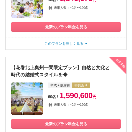
適用人数：40名〜120名
最新のプラン料金を見る
このプランを詳しく見る
おすすめ
【花巻北上奥州一関限定プラン】自然と文化と
時代の結婚式スタイルを◆
挙式＋披露宴
特典あり
1,590,600
円
60名
適用人数：40名〜120名
最新のプラン料金を見る