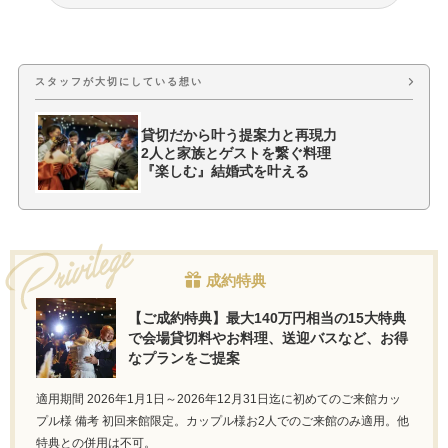
フォトウェディング・前撮り
ウェディングドレス・衣装
スタッフが大切にしている想い
貸切だから叶う提案力と再現力
2人と家族とゲストを繋ぐ料理
『楽しむ』結婚式を叶える
成約特典
【ご成約特典】最大140万円相当の15大特典
で会場貸切料やお料理、送迎バスなど、お得
なプランをご提案
適用期間 2026年1月1日～2026年12月31日迄に初めてのご来館カッ
プル様 備考 初回来館限定。カップル様お2人でのご来館のみ適用。他
特典との併用は不可。