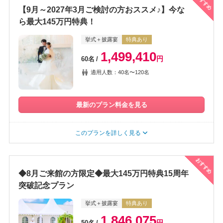
おすすめ
【9月～2027年3月ご検討の方おススメ♪】今な
ら最大145万円特典！
挙式＋披露宴
特典あり
1,499,410
円
60名
適用人数：40名〜120名
最新のプラン料金を見る
このプランを詳しく見る
おすすめ
◆8月ご来館の方限定◆最大145万円特典15周年
突破記念プラン
挙式＋披露宴
特典あり
1,846,075
円
50名