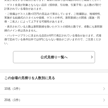
・ゲスト全員が対象とならない品目（招待状、引出物、引菓子等）は人数の7割で
計算されている場合があります。
・ご祝儀はゲスト人数×3万円の見込みで算出しています。ご祝儀額は、地域特性、
実施する結婚式のスタイルや規模、ゲストの年代、新郎新婦との関係（親族・同
僚・ご友人）によって上下する可能性があります。
・表示されている人数は新郎新婦を除いたゲストの招待人数です。卓数にも新郎新
婦のメイン卓は含みません。
・パッケージプランに含まれる品目が0円で表記されている場合があります。式場
側で定めている条件以外では0円にならない場合がございますので、ご注意くださ
い。
公式見積り一覧へ
この会場の見積りを人数別に見る
10名（1件）
20名（1件）