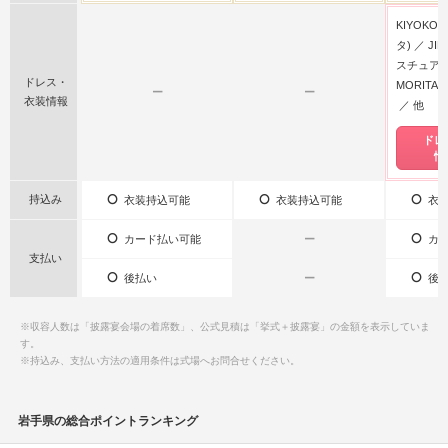
KIYOKO 
タ)
JI
スチュアー
ドレス・
MORITA
ー
ー
衣装情報
他
ドレ
情
持込み
衣装持込可能
衣装持込可能
衣装
カード払い可能
ー
カー
支払い
後払い
ー
後払
※収容人数は「披露宴会場の着席数」、公式見積は「挙式＋披露宴」の金額を表示していま
す。
※持込み、支払い方法の適用条件は式場へお問合せください。
岩手県の総合ポイントランキング