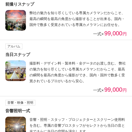
前撮りスナップ
弊社の魅力を知り尽くしている専属カメラマンだからこそ、
最高の瞬間を最高の角度から撮影することが出来る。国内・
国外で数多く受賞されている専属カメラマンにお任せを。
99,000
一式×
円
アルバム
当日スナップ
撮影料・デザイン料・製本料・全データのお渡し含む。 弊社
の魅力を知り尽くしている専属カメラマンだからこそ、最高
の瞬間を最高の角度から撮影ができ、国内・国外で数多く受
賞されているプロがいるから安心。
99,000
一式×
円
音響・映像・照明
音響照明一式
音響・照明・スタッフ・プロジェクターとスクリーン使用料
を含む。専属の音響プロスタッフがセレクトから当日の音と
光でさらに当日の空間を演出します。