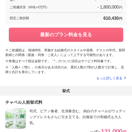
- 1,800,000
ご祝儀目安（60名×3万円）
円
610,430
想定ご負担額
円
最新のプラン料金を見る
※ご祝儀額は、地域特性、実施する結婚式のスタイルや規模、ゲストの年代、新郎
新婦との関係（親族・同僚・ご友人）によって上下する可能性があります。
※単価はすべて税込金額です。「*」のついた項目はサービス料対象です。
※「人数×（7割）」の表示がある項目のみ、選択人数の7割の人数分で計算し、見
積り合計を算出しています。
もっと詳しく見る
挙式
チャペル人前挙式料
司式、ピアノ奏者、生演奏含む。 純白のチャペルがウェディ
ングドレスをさらに引き立てる。白無垢での和婚式も大人
気。
121,000