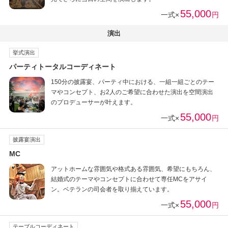
55,000
一式×
円
演出
挙式演出
パーティトータルコーディネート
150分の披露宴、パーティ中における、一組一組ごとのテー
マやコンセプト、お2人のご希望に合わせた演出を空間演出
のプロデューサーが叶えます。
55,000
一式×
円
披露宴演出
MC
アットホームな雰囲気や格式ある雰囲気、希望にもちろん、
結婚式のテーマやコンセプトに合わせて専任MCをアサイ
ン。ベテランの司会者を取り揃えています。
55,000
一式×
円
テーブルコーディネート