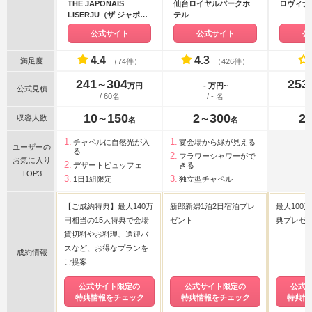
THE JAPONAIS
仙台ロイヤルパークホ
ロヴィナ
LISERJU（ザ ジャポナ
テル
イズリサージュ）
公式サイト
公式サイト
公
4.4
4.3
満足度
（74件）
（426件）
241
304
253
〜
万円
- 万円~
公式見積
/ 60名
/ - 名
10
150
2
300
2
収容人数
〜
〜
名
名
チャペルに自然光が入
宴会場から緑が見える
ユーザーの
る
フラワーシャワーがで
お気に入り
デザートビュッフェ
きる
TOP3
1日1組限定
独立型チャペル
【ご成約特典】最大140万
新郎新婦1泊2日宿泊プレ
最大100
円相当の15大特典で会場
ゼント
典プレゼン
貸切料やお料理、送迎バ
スなど、お得なプランを
成約情報
ご提案
公式サイト限定の
公式サイト限定の
公式
特典情報をチェック
特典情報をチェック
特典情