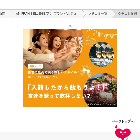
山市
AN FRAN BELLEGE(アン フラン ベルジュ)
クチコミ一覧
クチコミ詳細
PR
ページトップへ