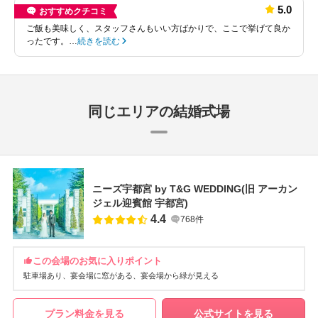
5.0
おすすめクチコミ
ご飯も美味しく、スタッフさんもいい方ばかりで、ここで挙げて良か
ったです。…
続きを読む
同じエリアの結婚式場
ニーズ宇都宮 by T&G WEDDING(旧 アーカン
ジェル迎賓館 宇都宮)
4.4
768件
この会場のお気に入りポイント
駐車場あり
宴会場に窓がある
宴会場から緑が見える
プラン料金を見る
公式サイトを見る