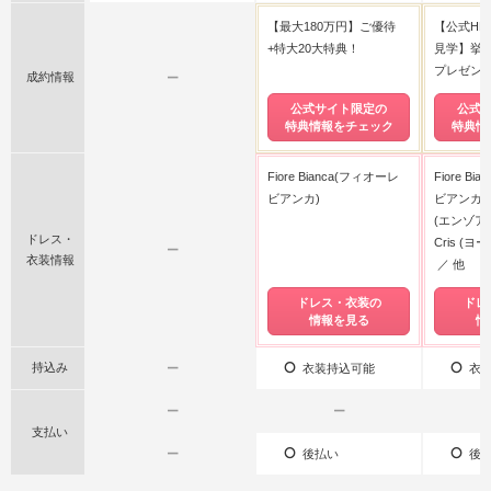
【最大180万円】ご優待
【公式HP
+特大20大特典！
見学】挙式
プレゼン
成約情報
ー
公式サイト限定の
公式
特典情報をチェック
特典情
Fiore Bianca(フィオーレ
Fiore B
ビアンカ)
ビアンカ)
(エンゾア
ドレス・
Cris (
ー
衣装情報
他
ドレス・衣装の
ドレ
情報を見る
情
持込み
ー
衣装持込可能
衣装
ー
ー
支払い
ー
後払い
後払