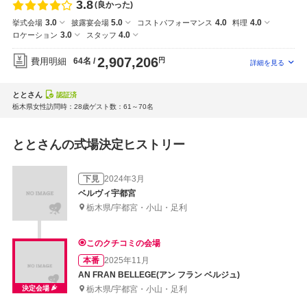
3.8
(良かった)
3.0
5.0
4.0
4.0
挙式会場
披露宴会場
コストパフォーマンス
料理
3.0
4.0
ロケーション
スタッフ
2,907,206
費用明細
64名
円
ととさん
認証済
栃木県
女性
訪問時：28歳
ゲスト数：61～70名
ととさんの式場決定ヒストリー
下見
2024年3月
ベルヴィ宇都宮
栃木県/宇都宮・小山・足利
このクチコミの会場
本番
2025年11月
AN FRAN BELLEGE(アン フラン ベルジュ)
決定会場
栃木県/宇都宮・小山・足利