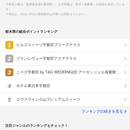
※収容人数は「披露宴会場の着席数」、公式見積は「挙式＋披露宴」の金額を表示していま
す。
※持込み、支払い方法の適用条件は式場へお問合せください。
栃木県の総合ポイントランキング
1
ヒルズスィーツ宇都宮ブリーズテラス
2
ブランレヴュー宇都宮アクアテラス
3
ニーズ宇都宮 by T&G WEDDING(旧 アーカンジェル迎賓館 宇
都宮)
4
ホテル東日本宇都宮
5
エヴァウイン小山プレミアムスィーツ
ランキングの続きを見る
注目ジャンルのランキングもチェック！