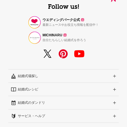
ウエディングパーク公式
最新ニュースやお役立ち情報を配信中！
MICHINARU
自分たちらしい結婚式を作ろう
結婚式場探し
結婚式レシピ
エリアから探す
結婚式のダンドリ
こだわりから探す
結婚式準備レポート『ハナレポ』
サービス・ヘルプ
雰囲気から探す
結婚式当日の動画『ムビレポ』
結婚準備ガイド