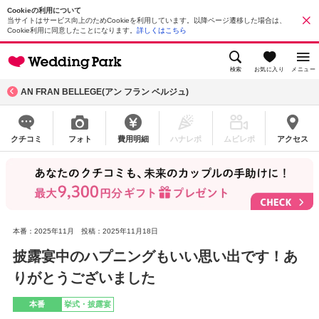
Cookieの利用について
当サイトはサービス向上のためCookieを利用しています。以降ページ遷移した場合は、
Cookie利用に同意したことになります。
詳しくはこちら
検索
お気に入り
メニュー
AN FRAN BELLEGE(アン フラン ベルジュ)
クチコミ
フォト
費用明細
ハナレポ
ムビレポ
アクセス
本番：2025年11月
投稿：2025年11月18日
披露宴中のハプニングもいい思い出です！あ
りがとうございました
本番
挙式・披露宴