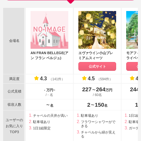
会場名
AN FRAN BELLEGE(ア
エヴァウイン小山プレ
モアフィ
ン フラン ベルジュ)
ミアムスィーツ
ライベー
公式サイト
公
4.3
4.5
4.
満足度
（141件）
（594件）
227
264
244
〜
- 万円~
万円
公式見積
/ - 名
/ 60名
2
150
1
収容人数
〜
〜
名
名
チャペルの天井が高い
駐車場あり
1日1組
ユーザーの
駐車場あり
フラワーシャワーがで
駐車場
お気に入り
きる
1日1組限定
ガーデ
TOP3
チャペルから緑が見え
る