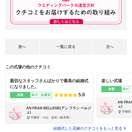
前へ
一覧に戻る
次へ
この式場の他のクチコミ
親切なスタッフさんばかりで最高の結婚式
楽しい式場
になりました。
本番
挙式
5.0
本番
挙式・披露宴
AN FR
ュ)
AN FRAN BELLEGE(アン フラン ベルジ
宇都宮
ュ)
宇都宮・小山・足利（栃木県）
結婚式した花嫁のクチコミをもっと見る