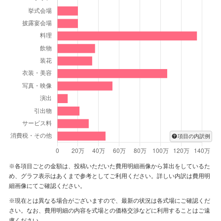
ます。
ご参列の皆様に喜んでいただけるよう手作りにこだわり、
一皿一皿丁寧に仕上げ、出来立てのもっとも良い状態で召
し上がっていただけるよう努めてまいりました。
hoppe様より頂戴いたしましたお声に恥じぬよう、これか
らもより皆様にお喜びいただけるお料理が提供できるよう
精進してまいります。
おふたりとご両家の皆様、ゲストの皆様の今後さらなるご
多幸を心よりお祈り申し上げます。
項目の内訳例
この度は誠におめでとうございました。
記念日などにご利用いただけるアニバーサリーレストラン
※各項目ごとの金額は、投稿いただいた費用明細画像から算出をしているた
を定期的に開催しております。ぜひおふたりで、そしてご
め、グラフ表示はあくまで参考としてご利用ください。詳しい内訳は費用明
家族でお越しくださいませ。
細画像にてご確認ください。
またお目にかかれますことをスタッフ一同お待ちいたして
※現在とは異なる場合がございますので、最新の状況は各式場にご確認くだ
おります。
さい。なお、費用明細の内容を式場との価格交渉などに利用することはご遠
慮ください。