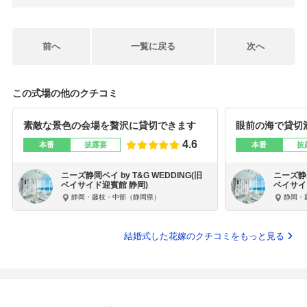
前へ
一覧に戻る
次へ
この式場の他のクチコミ
素敵な景色の会場を贅沢に貸切できます
眼前の海で貸切
4.6
本番
披露宴
本番
披
ニーズ静岡ベイ by T&G WEDDING(旧
ニーズ静岡
ベイサイド迎賓館 静岡)
ベイサイ
静岡・藤枝・中部（静岡県）
静岡・
結婚式した花嫁のクチコミをもっと見る