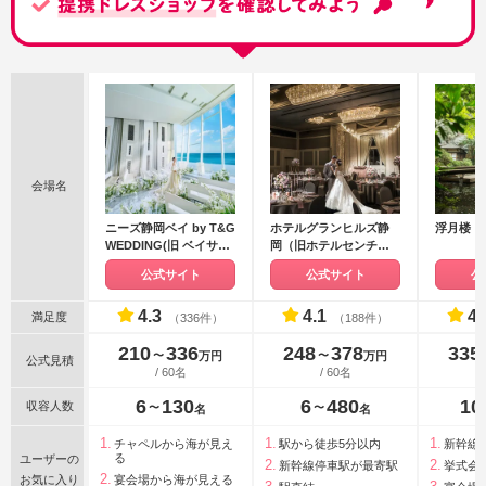
会場名
ニーズ静岡ベイ by T&G
ホテルグランヒルズ静
浮月楼
WEDDING(旧 ベイサイ
岡（旧ホテルセンチュ
ド迎賓館 静岡)
リー静岡）
公式サイト
公式サイト
公
4.3
4.1
4.
満足度
（336件）
（188件）
210
336
248
378
335
〜
〜
万円
万円
公式見積
/ 60名
/ 60名
6
130
6
480
10
収容人数
〜
〜
名
名
チャペルから海が見え
駅から徒歩5分以内
新幹線
る
ユーザーの
新幹線停車駅が最寄駅
挙式会
お気に入り
宴会場から海が見える