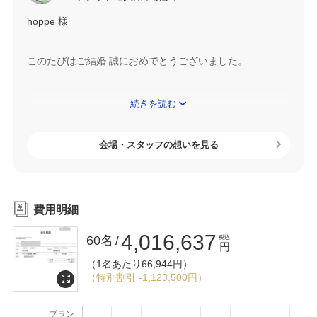
hoppe 様
このたびはご結婚 誠におめでとうございました。
当会場のウェディングプランナーの対応にご満足いただけ
続きを読む
たようで、大変嬉しく思います。
結婚式当日までのご準備期間も楽しいものであってほしい
会場・スタッフの想いを見る
と思い、ウェディングプランナーは3人4脚で共に伴走をし
ながら当日を迎えていく存在になる事を目指してまいりま
した。
費用明細
まだ至らない点も多くある事かと思いますが、このように
4,016,637
お喜び頂けたお声に恥じぬようこれからも精進し続け、よ
60名
税込
円
り一層ご満足頂けるサポート体制を目指してまいります。
（1名あたり66,944円）
（特別割引 -1,123,500円）
また、お料理にご満足いただけたようで、大変嬉しく思い