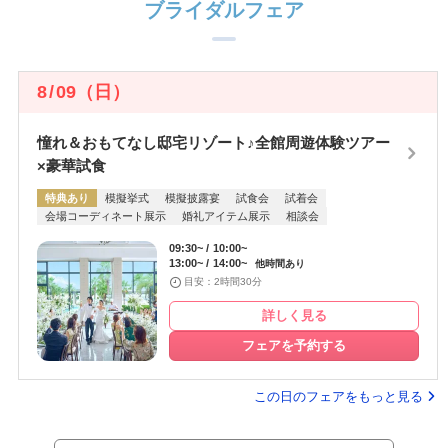
ブライダルフェア
8
/
09
（日）
憧れ＆おもてなし邸宅リゾート♪全館周遊体験ツアー
×豪華試食
特典あり
模擬挙式
模擬披露宴
試食会
試着会
会場コーディネート展示
婚礼アイテム展示
相談会
09:30~
10:00~
13:00~
14:00~
他時間あり
目安：2時間30分
詳しく見る
フェアを予約する
この日のフェアをもっと見る