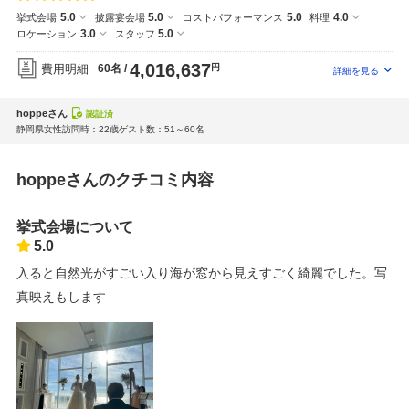
5.0
5.0
5.0
4.0
挙式会場
披露宴会場
コストパフォーマンス
料理
3.0
5.0
ロケーション
スタッフ
4,016,637
費用明細
60名
円
hoppeさん
認証済
静岡県
女性
訪問時：22歳
ゲスト数：51～60名
hoppeさんのクチコミ内容
挙式会場について
5.0
入ると自然光がすごい入り海が窓から見えすごく綺麗でした。写
真映えもします