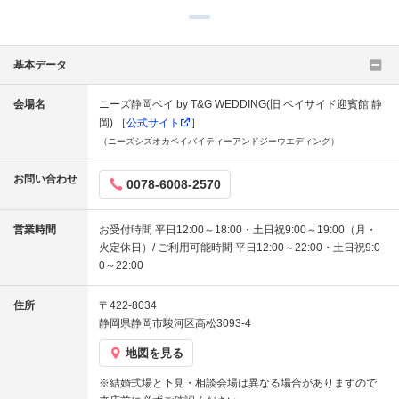
基本データ
会場名
ニーズ静岡ベイ by T&G WEDDING(旧 ベイサイド迎賓館 静
岡) ［
公式サイト
］
（ニーズシズオカベイバイティーアンドジーウエディング）
お問い合わせ
0078-6008-2570
営業時間
お受付時間 平日12:00～18:00・土日祝9:00～19:00（月・
火定休日）/ ご利用可能時間 平日12:00～22:00・土日祝9:0
0～22:00
住所
〒422-8034
静岡県静岡市駿河区高松3093-4
地図を見る
※結婚式場と下見・相談会場は異なる場合がありますので