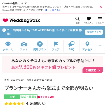
Cookieの利用について
当サイトはサービス向上のためCookieを利用しています。以降ページ遷移した場合は、
Cookie利用に同意したことになります。
詳しくはこちら
検索
お気に入り
メニュー
ニーズ静岡ベイ by T&G WEDDING(旧 ベイサイド迎賓館 静
公式サイト
岡)
FAQ
クチコミ
フォト
費用プラン
フェア
アクセス
本番：2024年12月
投稿：2024年12月16日
プランナーさんから挙式まで全部が明るい
本番
挙式・披露宴
クチコミ返信
4.5
(感動した)