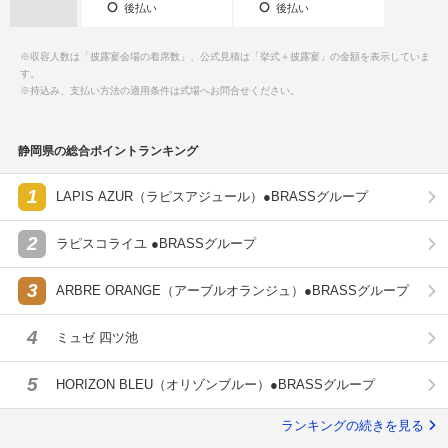
後払い
後払い
※収容人数は「披露宴会場の着席数」、公式見積は「挙式＋披露宴」の金額を表示していま
す。
※持込み、支払い方法の適用条件は式場へお問合せください。
静岡県の総合ポイントランキング
1
LAPIS AZUR（ラピスアジュール）●BRASSグループ
2
ラピスコライユ ●BRASSグループ
3
ARBRE ORANGE（アーブルオランジュ）●BRASSグループ
4
ミュゼ 四ツ池
5
HORIZON BLEU（オリゾンブルー）●BRASSグループ
ランキングの続きを見る