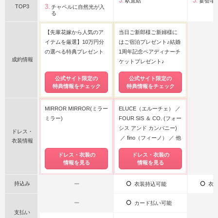
駅直結
宴会場
TOP3
チャペルに自然光が入
る
【先輩花嫁から人気のア
当日ご新郎様ご新婦様に
イテムを厳選】10万円分
はご宿泊プレゼント♪結婚
の選べる特典プレゼント
1周年記念ペアディナーチ
成約情報
ケットプレゼント♪
公式サイト限定の
公式サイト限定の
特典情報をチェック
特典情報をチェック
MIRROR MIRROR(ミラー
ELUCE（エルーチェ）
ミラー)
FOUR SIS ＆ CO. (フォー
シス アンド カンパニー)
ドレス・
fino（フィーノ）
他
衣装情報
ドレス・衣装の
ドレス・衣装の
情報を見る
情報を見る
持込み
ー
衣装持込可能
衣装
ー
カード払い可能
支払い