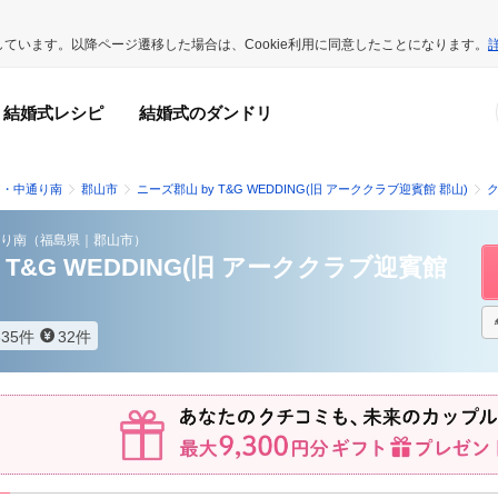
用しています。以降ページ遷移した場合は、Cookie利用に同意したことになります。
結婚式レシピ
結婚式のダンドリ
山・中通り南
郡山市
ニーズ郡山 by T&G WEDDING(旧 アーククラブ迎賓館 郡山)
り南
（
福島県
｜
郡山市
）
 T&G WEDDING(旧 アーククラブ迎賓館
335件
32件