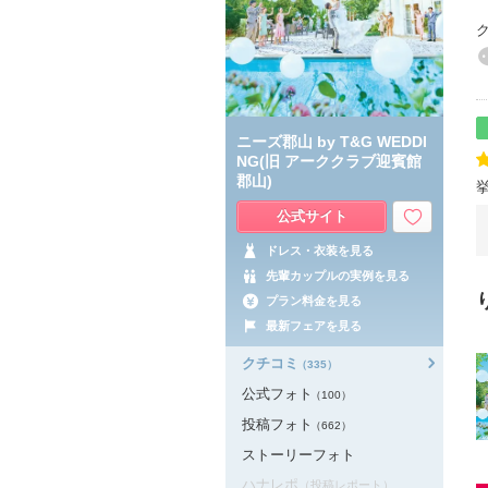
ニーズ郡山 by T&G WEDDI
NG(旧 アーククラブ迎賓館
郡山)
公式サイト
ドレス・衣装を見る
先輩カップルの実例を見る
プラン料金を見る
最新フェアを見る
クチコミ
（335）
公式フォト
（100）
投稿フォト
（662）
ストーリーフォト
ハナレポ
（投稿レポート）