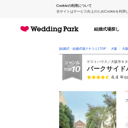
Cookieの利用について
当サイトはサービス向上のためCookieを利
結婚式場探し
[結婚式・結婚式場クチコミ] TOP
大阪
大
ゲストハウス
／
大阪市キタ
パークサイド
4.4
点数
6