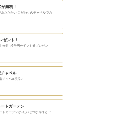
式が無料！
があたたかい こだわりのチャペルでの
レゼント！
】来館で5千円分ギフト券プレゼン
型チャペル
型チャペル見学♪
ベートガーデン
ートガーデンが♪たいせつな皆様とア