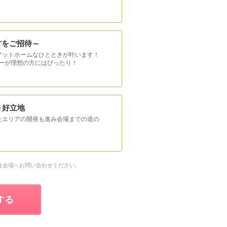
方をご招待～
アットホームなひとときが叶います！
ーが理想の方にはぴったり！
う好立地
たエリアの開発も進み会場までの道の
は会場へお問い合わせください。
する