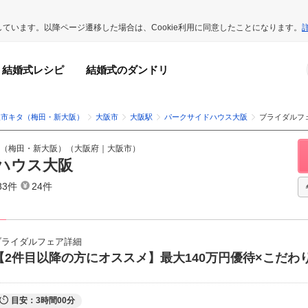
用しています。以降ページ遷移した場合は、Cookie利用に同意したことになります。
結婚式レシピ
結婚式のダンドリ
阪市キタ（梅田・新大阪）
大阪市
大阪駅
パークサイドハウス大阪
ブライダルフ
（梅田・新大阪）
（
大阪府
｜
大阪市
）
ハウス大阪
83件
24件
ブライダルフェア詳細
【2件目以降の方にオススメ】最大140万円優待×こだわ
目安：3時間00分