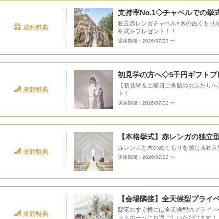
支持率No.1◇チャペルでの挙
独立赤レンガチャペル×木のぬくもり
成約特典
挙式をプレゼント！！
適用期間：2026/07/23 〜
初見学の方へ◇5千円ギフトプ
【初見学＆土曜日ご来館のおふたりへ
来館特典
ト！
適用期間：2026/07/23 〜
【本格挙式】赤レンガの独立
赤レンガと木のぬくもりを感じる独立
来館特典
適用期間：2026/07/23 〜
【会場隣接】全天候型プライ
邸宅のすぐ横には全天候型のプライベ
来館特典
ットホームにお過ごしいただけます！