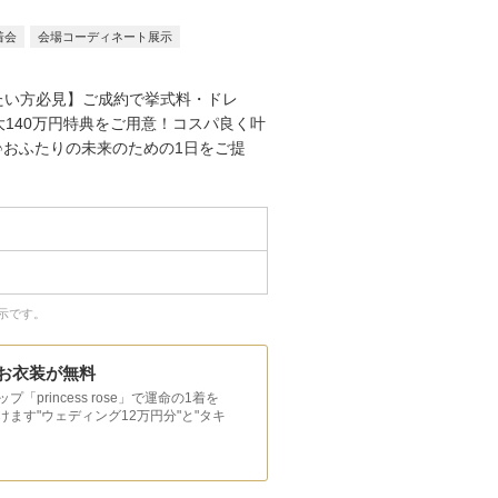
着会
会場コーディネート展示
たい方必見】ご成約で挙式料・ドレ
大140万円特典をご用意！コスパ良く叶
♪おふたりの未来のための1日をご提
示です。
お衣装が無料
rincess rose」で運命の1着を
ます"ウェディング12万円分"と"タキ