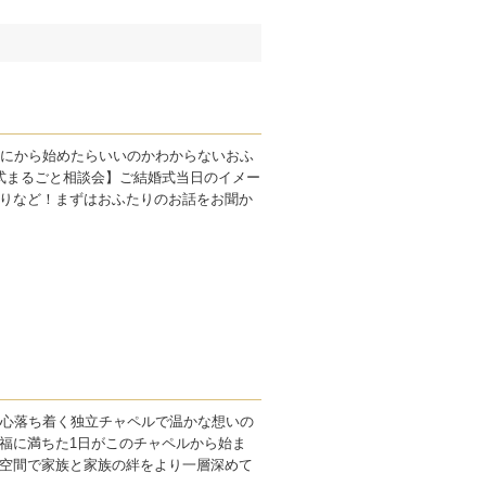
なにから始めたらいいのかわからないおふ
式まるごと相談会】ご結婚式当日のイメー
りなど！まずはおふたりのお話をお聞か
》心落ち着く独立チャペルで温かな想いの
福に満ちた1日がこのチャペルから始ま
空間で家族と家族の絆をより一層深めて