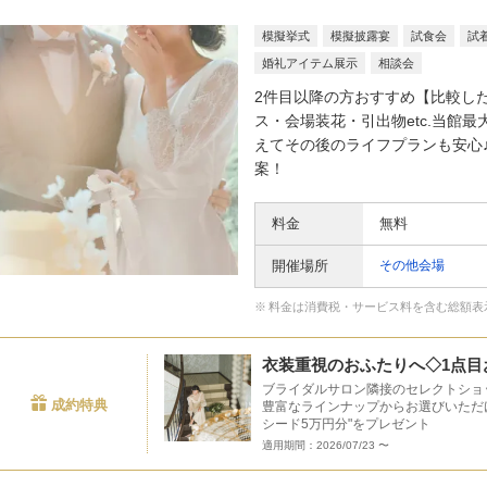
模擬挙式
模擬披露宴
試食会
試
婚礼アイテム展示
相談会
2件目以降の方おすすめ【比較し
ス・会場装花・引出物etc.当館最
えてその後のライフプランも安心
案！
料金
無料
開催場所
その他会場
料金は消費税・サービス料を含む総額表
衣装重視のおふたりへ◇1点目
ブライダルサロン隣接のセレクトショップ「p
成約特典
豊富なラインナップからお選びいただけ
シード5万円分"をプレゼント
適用期間：2026/07/23 〜