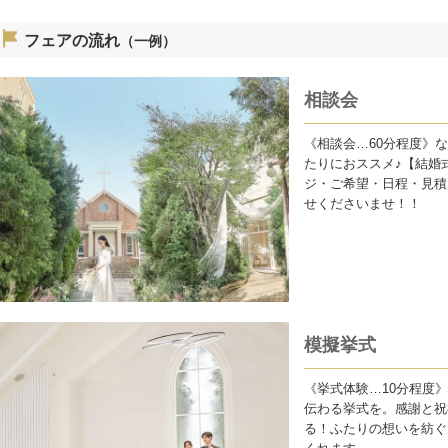
フェアの流れ
（一例）
相談会
《相談会…60分程度》
たりにおススメ♪【結婚
ジ・ご希望・日程・見積
せくださいませ！！
模擬挙式
《挙式体験…10分程度
伝わる挙式を。感謝と祝
る！ふたりの想いを紡ぐ