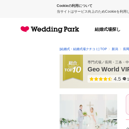
Cookieの利用について
当サイトはサービス向上のためCookieを利
結婚式場探し
[結婚式・結婚式場クチコミ] TOP
新潟
長
専門式場
／
長岡・三条・中
Geo Worl
4.5
点数