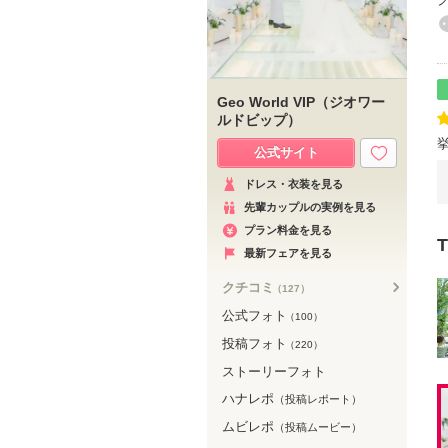
Geo World VIP（ジオワー
ルドビップ）
公式サイト
ドレス・衣装を見る
先輩カップルの実例を見る
プラン料金を見る
最新フェアを見る
クチコミ
（127）
公式フォト
（100）
投稿フォト
（220）
ストーリーフォト
ハナレポ
（投稿レポート）
ムビレポ
（投稿ムービー）