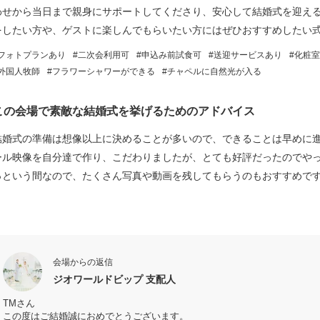
わせから当日まで親身にサポートしてくださり、安心して結婚式を迎え
をしたい方や、ゲストに楽しんでもらいたい方にはぜひおすすめしたい
フォトプランあり
二次会利用可
申込み前試食可
送迎サービスあり
化粧室
外国人牧師
フラワーシャワーができる
チャペルに自然光が入る
この会場で素敵な結婚式を挙げるためのアドバイス
結婚式の準備は想像以上に決めることが多いので、できることは早めに
ール映像を自分達で作り、こだわりましたが、とても好評だったのでや
っという間なので、たくさん写真や動画を残してもらうのもおすすめで
会場からの返信
ジオワールドビップ 支配人
TMさん
この度はご結婚誠におめでとうございます。