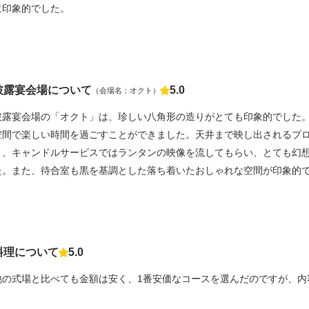
に印象的でした。
披露宴会場について
5.0
（会場名：オクト）
点数
披露宴会場の「オクト」は、珍しい八角形の造りがとても印象的でした
空間で楽しい時間を過ごすことができました。天井まで映し出されるプ
り、キャンドルサービスではランタンの映像を流してもらい、とても幻
た。また、待合室も黒を基調とした落ち着いたおしゃれな空間が印象的
料理について
5.0
点数
他の式場と比べても金額は安く、1番安価なコースを選んだのですが、内