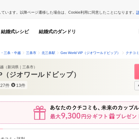
用しています。以降ページ遷移した場合は、Cookie利用に同意したことになります。
結婚式レシピ
結婚式のダンドリ
岡・三条・中越
三条市
北三条駅
Geo World VIP（ジオワールドビップ）
クチコ
越
（
新潟県
｜
三条市
）
d VIP（ジオワールドビップ）
127件
13件