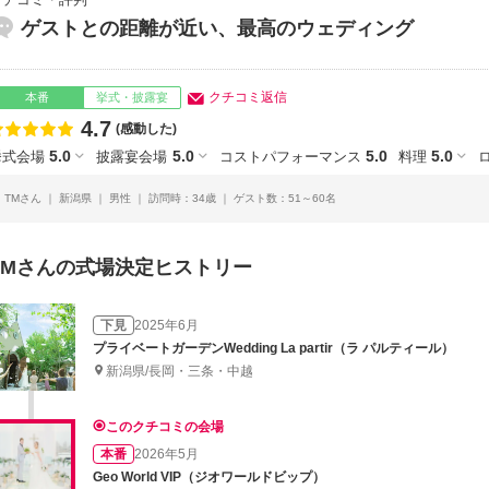
クチコミ・評判
ゲストとの距離が近い、最高のウェディング
クチコミ返信
本番
挙式・披露宴
4.7
点数
(感動した)
5.0
5.0
5.0
5.0
挙式会場
披露宴会場
コストパフォーマンス
料理
TMさん
新潟県
男性
訪問時：34歳
ゲスト数：51～60名
TMさんの式場決定ヒストリー
下見
2025年6月
プライベートガーデンWedding La partir（ラ パルティール）
新潟県/長岡・三条・中越
このクチコミの会場
本番
2026年5月
Geo World VIP（ジオワールドビップ）