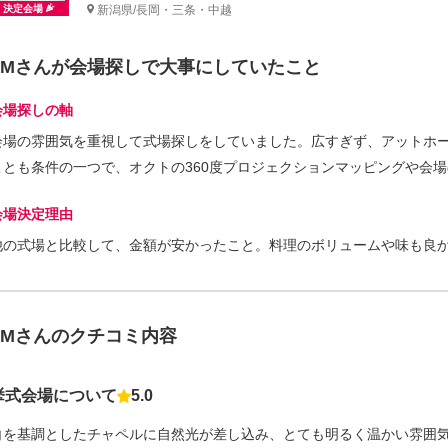
決定会場
新潟県/長岡・三条・中越
TMさんが会場探しで大事にしていたこと
会場探しの軸
会場の雰囲気を重視して式場探しをしていました。広すぎず、アットホ
ことも条件の一つで、オクトの360度プロジェクションマッピングや会
会場決定理由
他の式場と比較して、金額が安かったこと。料理のボリュームや味も良
TMさんのクチコミ内容
挙式会場について
5.0
点数
白を基調としたチャペルに自然光が差し込み、とても明るく温かい雰囲