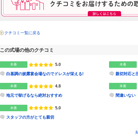
クチコミ一覧に戻る
この式場の他のクチコミ
5.0
本番
本番
点数
白基調の披露宴会場なのでドレスが栄える!
親切対応と
4.8
本番
本番
点数
地元で挙げるなら絶対おすすめ
間違いない
5.0
本番
点数
スタッフの方がとても親切