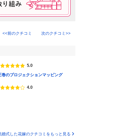
前のクチコミ
次のクチコミ
5.0
点数
圧巻のプロジェクションマッピング
4.0
点数
結婚式した花嫁のクチコミをもっと見る