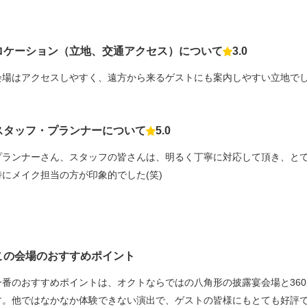
ロケーション（立地、交通アクセス）について
3.0
点数
会場はアクセスしやすく、遠方から来るゲストにも案内しやすい立地で
スタッフ・プランナーについて
5.0
点数
プランナーさん、スタッフの皆さんは、明るく丁寧に対応して頂き、と
特にメイク担当の方が印象的でした(笑)
この会場のおすすめポイント
一番のおすすめポイントは、オクトならではの八角形の披露宴会場と36
す。他ではなかなか体験できない演出で、ゲストの皆様にもとても好評